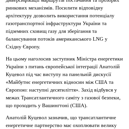
диверсифікації маршрутів постачання та прозорих
ринкових механізмів. Посилити відповідну
архітектуру дозволить використання потенціалу
газотранспортної інфраструктури України та
підземних сховищ газу для зберігання та
балансування потоків американського LNG у
Східну Європу.
На цьому наголосив заступник Міністра енергетики
України з питань європейської інтеграції Анатолій
Куцевол під час виступу на панельній дискусії
«Майбутнє енергетичних відносин між США та
Європою: наступні десятиліття». Захід відбувся у
межах Трансатлантичного саміту з газової безпеки,
що проходить у Вашингтоні (США).
Анатолій Куцевол зазначив, що трансатлантичне
енергетичне партнерство має охоплювати велику