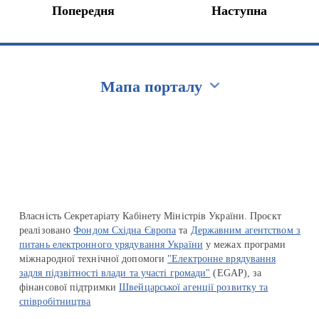
Попередня
Наступна
Мапа порталу
Перейти на сайт Ukraine.ua
Власність Секретаріату Кабінету Міністрів України. Проєкт
реалізовано
Фондом Східна Європа
та
Державним агентством з
питань електронного урядування України
у межах програми
міжнародної технічної допомоги
"Електронне врядування
задля підзвітності влади та участі громади"
(EGAP), за
фінансової підтримки
Швейцарської агенції розвитку та
співробітництва