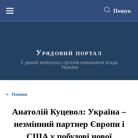
до
основного
Пошук
вмісту
Меню
Урядовий портал
Єдиний вебпортал органів виконавчої влади
України
Новини
Анатолій Куцевол: Україна –
незмінний партнер Європи і
США у побудові нової