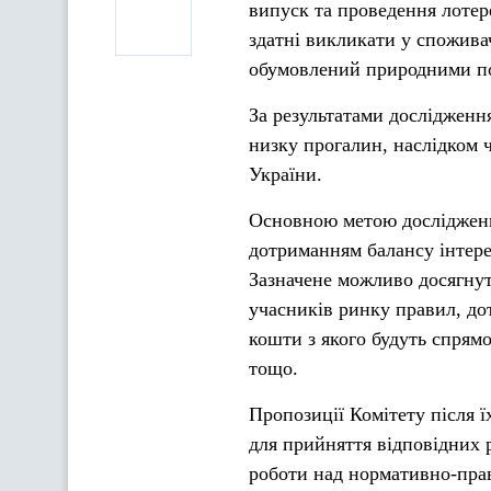
випуск та проведення лотер
здатні викликати у споживач
обумовлений природними по
За результатами дослідженн
низку прогалин, наслідком ч
України.
Основною метою дослідженн
дотриманням балансу інтерес
Зазначене можливо досягнут
учасників ринку правил, до
кошти з якого будуть спрям
тощо.
Пропозиції Комітету після ї
для прийняття відповідних р
роботи над нормативно-прав