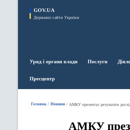
до
основного
GOV.UA
вмісту
Державні сайти України
Уряд і органи влади
Послуги
Діял
Пресцентр
Головна
Новини
АМКУ презентує результати дослі
АМКУ презе