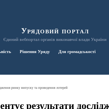
Урядовий портал
Єдиний вебпортал органів виконавчої влади України
ьність
Рішення Уряду
Для громадськості
дження ринку випуску та проведення лотерей
нтує результати дослід