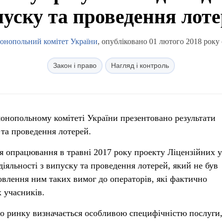
уску та проведення лот
онопольний комітет України
, опубліковано 01 лютого 2018 року 
Закон і право
Нагляд і контроль
онопольному комітеті України презентовано результати
та проведення лотерей.
я опрацювання в травні 2017 року проекту Ліцензійних 
іяльності з випуску та проведення лотерей, який не був
влення ним таких вимог до операторів, які фактично
 учасників.
о ринку визначається особливою специфічністю послуги