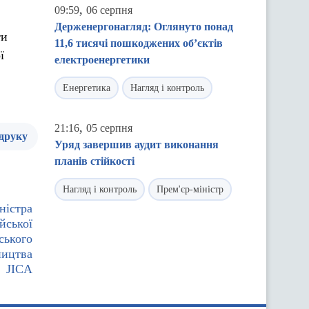
,
09:59
06 серпня
Держенергонагляд: Оглянуто понад
ти
11,6 тисячі пошкоджених об’єктів
ї
електроенергетики
Енергетика
Нагляд і контроль
,
21:16
05 серпня
 друку
Уряд завершив аудит виконання
планів стійкості
Нагляд і контроль
Прем'єр-міністр
ністра
йської
ського
ництва
JICA