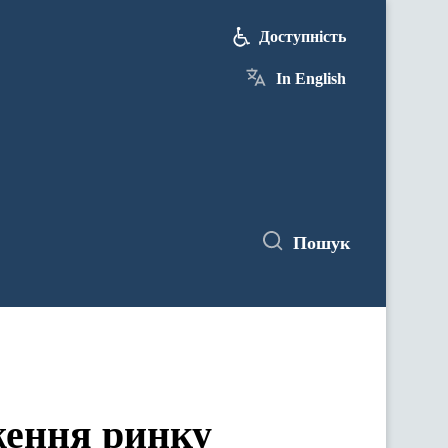
Доступність
In English
Пошук
ження ринку