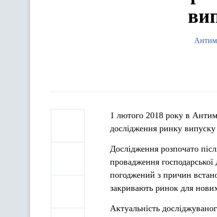
вип
Антим
1 лютого 2018 року в Антим
дослідження ринку випуску 
Дослідження розпочато післ
провадження господарської д
погоджений з причин встано
закривають ринок для нових
Актуальність досліджуваног