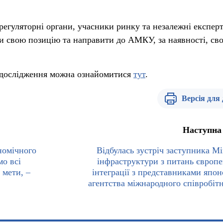
егуляторні органи, учасники ринку та незалежні експер
 свою позицію та направити до АМКУ, за наявності, сво
в дослідження можна ознайомитися
тут
.
Версія для
Наступна
номічного
Відбулась зустріч заступника Мі
мо всі
інфраструктури з питань європе
 мети, –
інтеграції з представниками япон
агентства міжнародного співробіт