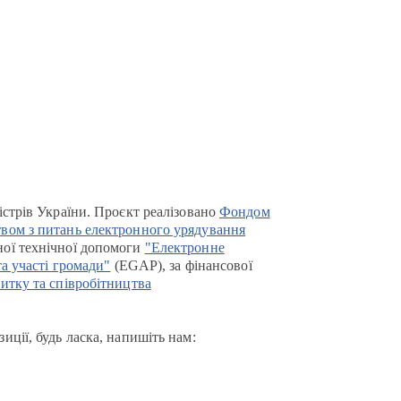
істрів України. Проєкт реалізовано
Фондом
вом з питань електронного урядування
ої технічної допомоги
"Електронне
та участі громади"
(EGAP), за фінансової
итку та співробітництва
иції, будь ласка, напишіть нам: