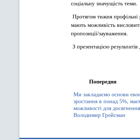
соціальну значущість теми.
Протягом тижня профільні р
мають можливість висловити
пропозиції/зауваження.
З презентацією результаті
Попередня
Ми закладаємо основи еко
зростання в понад 5%, має
можливості для досягнення
Володимир Гройсман