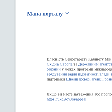
Мапа порталу
Перейти на сайт Ukraine.ua
Власність Секретаріату Кабінету Мін
Східна Європа
та
Державним агентст
України
у межах програми міжнародн
врядування задля підзвітності влади 
підтримки
Швейцарської агенції розв
Якщо ви маєте зауваження або пропоз
https://ukc.gov.ua/appeal