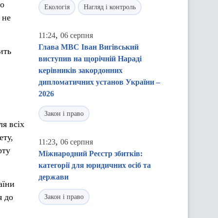
що
Екологія
Нагляд і контроль
 не
,
11:24
06 серпня
Глава МВС Іван Вигівський
ить
виступив на щорічній Нараді
керівників закордонних
дипломатичних установ України –
2026
Закон і право
я всіх
ету,
,
11:23
06 серпня
рту
Міжнародний Реєстр збитків:
категорії для юридичних осіб та
держави
аїни
я до
Закон і право