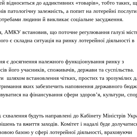
ей відноситься до аддиктивних «товарів», тобто таких, 
ів патологічну залежність, а попит на лотерейні послуги
требами людини й викликає соціальне засудження.
я, АМКУ встановив, що поточне регулювання галузі міст
ого є складна ситуація на ринку лотерейної діяльності в
я є досягнення належного функціонування ринку з
ів його учасників, споживачів, держави та суспільства.
и шляхом встановлення чітких, простих та зрозумілих дл
тримання яких забезпечить наповнення державного бюдж
овуватися на фінансування сфери здоров’я, культури, спо
х схвалення будуть направлені до Кабінету Міністрів Укр
ішень та вжиття заходів. Комітет і надалі буде долучатис
овою базою у сфері лотерейної діяльності, враховуючи