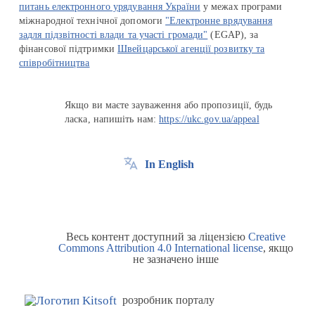
питань електронного урядування України
у межах програми
міжнародної технічної допомоги
"Електронне врядування
задля підзвітності влади та участі громади"
(EGAP), за
фінансової підтримки
Швейцарської агенції розвитку та
співробітництва
Якщо ви маєте зауваження або пропозиції, будь
ласка, напишіть нам:
https://ukc.gov.ua/appeal
In English
Весь контент доступний за ліцензією
Creative
Commons Attribution 4.0 International license
, якщо
не зазначено інше
розробник порталу