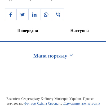
Попередня
Наступна
Мапа порталу
Перейти на сайт Ukraine.ua
Власність Секретаріату Кабінету Міністрів України. Проєкт
реалізовано
Фондом Східна Європа
та
Державним агентством з