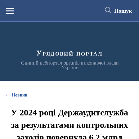
до
основного
Пошук
вмісту
Меню
Урядовий портал
Єдиний вебпортал органів виконавчої влади
України
Новини
У 2024 році Держаудитслужба
за результатами контрольних
заходів повернула 6,2 млрд