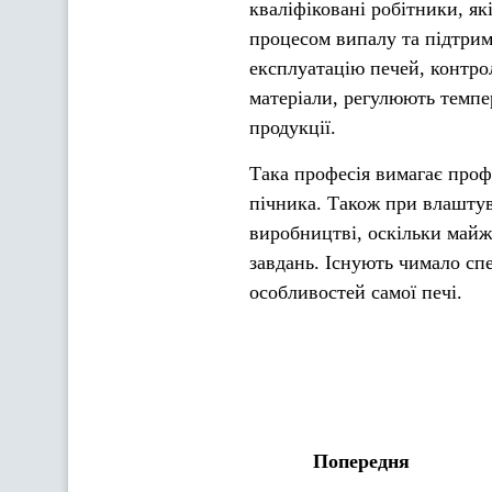
кваліфіковані робітники, як
процесом випалу та підтрим
експлуатацію печей, контр
матеріали, регулюють темпер
продукції.
Така професія вимагає проф
пічника. Також при влаштув
виробництві, оскільки май
завдань. Існують чимало спец
особливостей самої печі.
Попередня