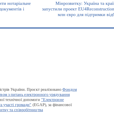
ити нотаріальне
Мінрозвитку: Україна та кра
 документів і
запустили проект EU4Reconstruction
млн євро для підтримки від
істрів України. Проєкт реалізовано
Фондом
вом з питань електронного урядування
ої технічної допомоги
"Електронне
та участі громади"
(EGAP), за фінансової
итку та співробітництва