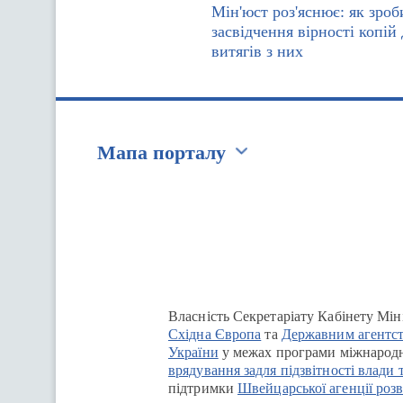
Мін'юст роз'яснює: як зроб
засвідчення вірності копій
витягів з них
Мапа порталу
Перейти на сайт Ukraine.ua
Власність Секретаріату Кабінету Мін
Східна Європа
та
Державним агентст
України
у межах програми міжнародн
врядування задля підзвітності влади 
підтримки
Швейцарської агенції розв