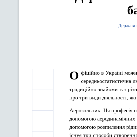
б
Державна
О
фіційно в Україні можн
середньостатистична лю
традиційно знайомить з різ
про три види діяльності, як
Аерозольник. Ця професія о
допомогою аеродинамічних т
допомогою розпилення ріди
існує три способи створення