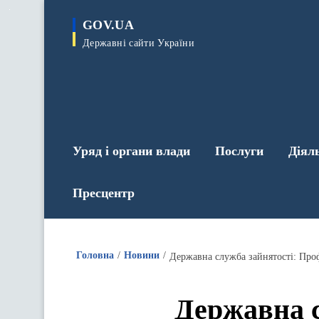
до
основного
GOV.UA
вмісту
Державні сайти України
Уряд і органи влади
Послуги
Діял
Пресцентр
Головна
Новини
Державна служба зайнятості: Профе
Державна с