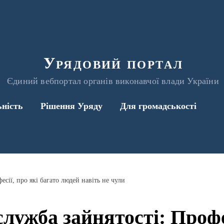
Урядовий портал
Єдиний вебпортал органів виконавчої влади України
ьність
Рішення Уряду
Для громадськості
сії, про які багато людей навіть не чули
лужба зайнятості: Профес