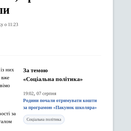
ли
у о 11:23
із них
За темою
 вже
«Соціальна політика»
овімо
,
19:02
07 серпня
Родини почали отримувати кошти
за програмою «Пакунок школяра»
ості за
Соціальна політика
галом