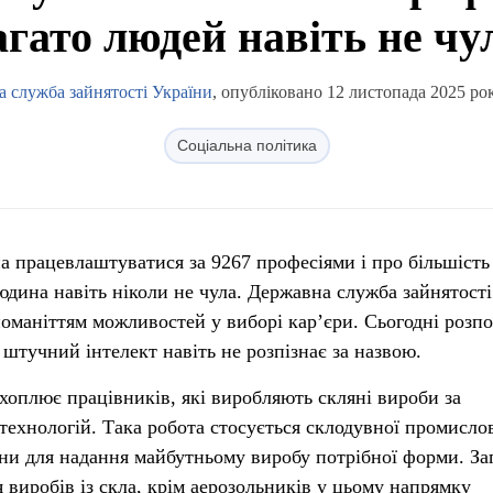
агато людей навіть не чу
 служба зайнятості України
, опубліковано 12 листопада 2025 рок
Соціальна політика
а працевлаштуватися за 9267 професіями і про більшість 
дина навіть ніколи не чула. Державна служба зайнятості
номаніттям можливостей у виборі кар’єри. Сьогодні розп
і штучний інтелект навіть не розпізнає за назвою.
хоплює працівників, які виробляють скляні вироби за
ехнологій. Така робота стосується склодувної промислов
ни для надання майбутньому виробу потрібної форми. За
 виробів із скла, крім аерозольників у цьому напрямку