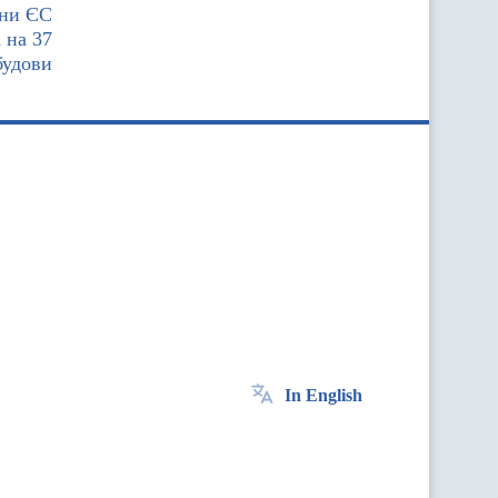
їни ЄС
 на 37
будови
In English