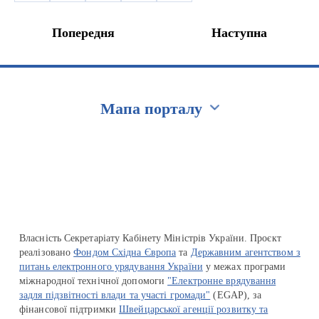
Попередня
Наступна
Мапа порталу
Перейти на сайт Ukraine.ua
Власність Секретаріату Кабінету Міністрів України. Проєкт
реалізовано
Фондом Східна Європа
та
Державним агентством з
питань електронного урядування України
у межах програми
міжнародної технічної допомоги
"Електронне врядування
задля підзвітності влади та участі громади"
(EGAP), за
фінансової підтримки
Швейцарської агенції розвитку та