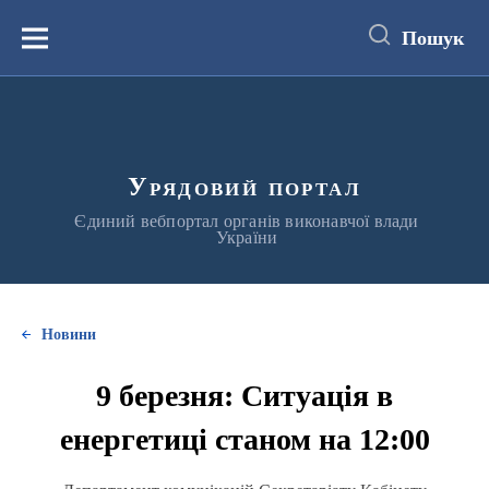
до
основного
Пошук
вмісту
Меню
Урядовий портал
Єдиний вебпортал органів виконавчої влади
України
Новини
9 березня: Ситуація в
енергетиці станом на 12:00