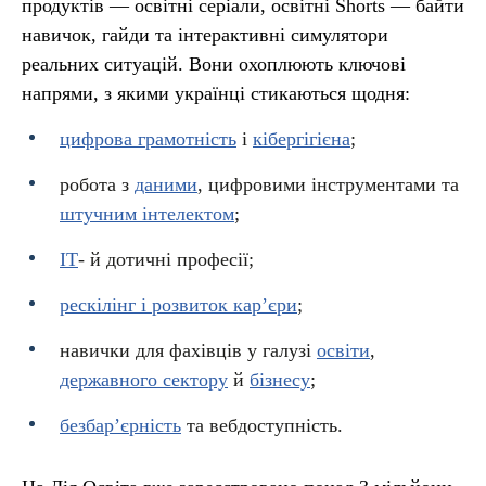
продуктів — освітні серіали, освітні Shorts — байти
навичок, гайди та інтерактивні симулятори
реальних ситуацій. Вони охоплюють ключові
напрями, з якими українці стикаються щодня:
цифрова грамотність
і
кібергігієна
;
робота з
даними
, цифровими інструментами та
штучним інтелектом
;
ІТ
- й дотичні професії;
рескілінг і розвиток кар’єри
;
навички для фахівців у галузі
освіти
,
державного сектору
й
бізнесу
;
безбар’єрність
та вебдоступність.