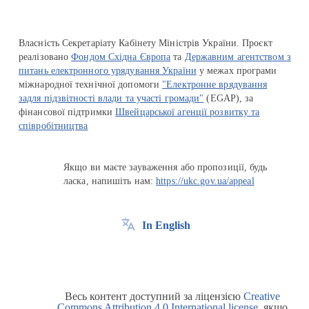
Власність Секретаріату Кабінету Міністрів України. Проєкт
реалізовано
Фондом Східна Європа
та
Державним агентством з
питань електронного урядування України
у межах програми
міжнародної технічної допомоги
"Електронне врядування
задля підзвітності влади та участі громади"
(EGAP), за
фінансової підтримки
Швейцарської агенції розвитку та
співробітництва
Якщо ви маєте зауваження або пропозиції, будь
ласка, напишіть нам:
https://ukc.gov.ua/appeal
In English
Весь контент доступний за ліцензією
Creative
Commons Attribution 4.0 International license
, якщо