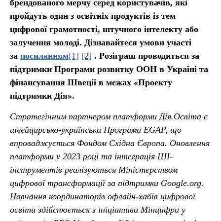
брендованого мерчу серед користувачів, які
пройдуть один з освітніх продуктів із тем
цифрової грамотності, штучного інтелекту або
залучення молоді. Дізнавайтеся умови участі
за
посиланням
[1]
[2]
. Розіграш проводиться за
підтримки Програми розвитку ООН в Україні та
фінансування Швеції в межах «Проекту
підтримки Дія».
Стратегічним партнером платформи Дія.Освіта є
швейцарсько-українська Програма EGAP, що
впроваджується Фондом Східна Європа. Оновлення
платформи у 2023 році та інтеграція ШІ-
інструментів реалізуються Міністерством
цифрової трансформації за підтримки Google.org.
Навчання координаторів офлайн-хабів цифрової
освіти здійснюється з ініціативи Мінцифри у