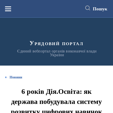
до
основного
Пошук
вмісту
Меню
Урядовий портал
Єдиний вебпортал органів виконавчої влади
України
Новини
6 років Дія.Освіта: як
держава побудувала систему
розвитку цифрових навичок