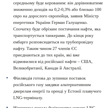
середньому буде керованим: він дорівнюватиме
зниженню доходів на 0,2-0,3% або близько 100
євро на дорослого європейця, заявив Міністр
енергетики України Герман Галущенко.
Спочатку буде обрізане постачання нафти, яка
транспортується танкерами. До кінця року
ембарго розповсюдиться на трубопровідну
нафту. Таким чином 27 членів ЄС
приєднаються до тих країн, які вже
відмовилися від російської нафти – США,
Великобританії, Канади й Австралії.
Фінляндія готова до зупинки поставок
російського газу завдяки альтернативним
джерелам енергії та оренді у Естонії плавучого
LNG-терміналу.
Німеччина почала будівництво нового LNG-