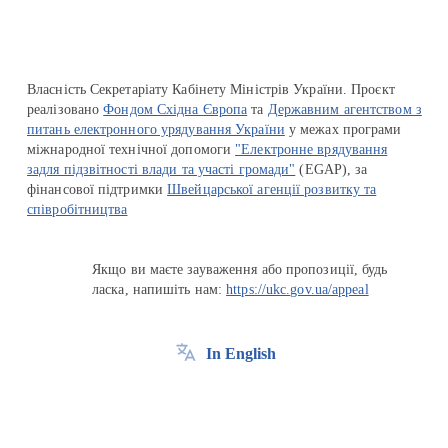
Власність Секретаріату Кабінету Міністрів України. Проєкт
реалізовано
Фондом Східна Європа
та
Державним агентством з
питань електронного урядування України
у межах програми
міжнародної технічної допомоги
"Електронне врядування
задля підзвітності влади та участі громади"
(EGAP), за
фінансової підтримки
Швейцарської агенції розвитку та
співробітництва
Якщо ви маєте зауваження або пропозиції, будь
ласка, напишіть нам:
https://ukc.gov.ua/appeal
In English