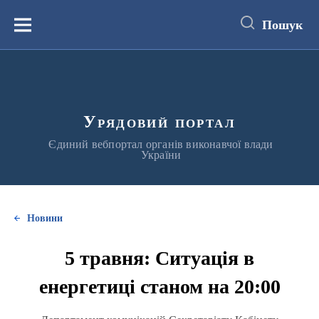
до
основного
Пошук
вмісту
Меню
Урядовий портал
Єдиний вебпортал органів виконавчої влади
України
Новини
5 травня: Ситуація в
енергетиці станом на 20:00