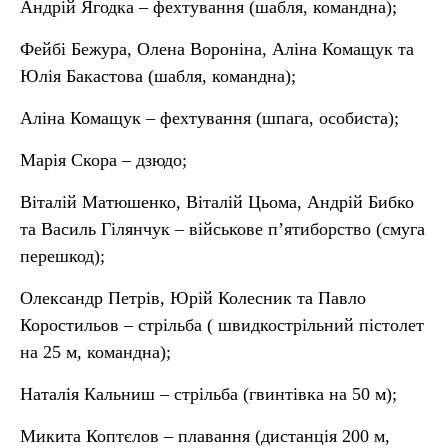
Андрій Ягодка – фехтування (шабля, командна);
Фейбі Бежура, Олена Вороніна, Аліна Комащук та
Юлія Бакастова (шабля, командна);
Аліна Комащук – фехтування (шпага, особиста);
Марія Скора – дзюдо;
Віталій Матюшенко, Віталій Цьома, Андрій Бибко
та Василь Гілянчук – військове п’ятиборство (смуга
перешкод);
Олександр Петрів, Юрій Колесник та Павло
Коростильов – стрільба ( швидкострільний пістолет
на 25 м, командна);
Наталія Кальниш – стрільба (гвинтівка на 50 м);
Микита Коптєлов – плавання (дистанція 200 м,