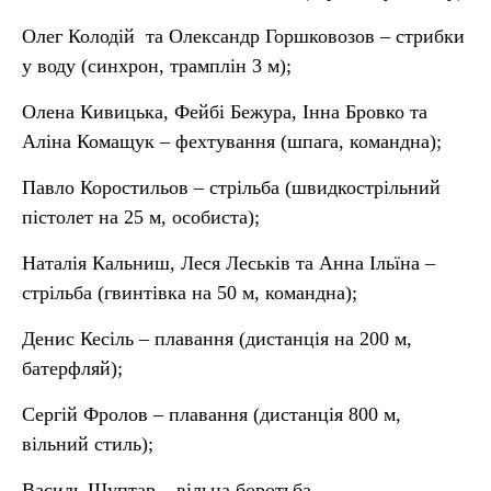
Олег Колодій та Олександр Горшковозов – стрибки
у воду (синхрон, трамплін 3 м);
Олена Кивицька, Фейбі Бежура, Інна Бровко та
Аліна Комащук – фехтування (шпага, командна);
Павло Коростильов – стрільба (швидкострільний
пістолет на 25 м, особиста);
Наталія Кальниш, Леся Леськів та Анна Ільїна –
стрільба (гвинтівка на 50 м, командна);
Денис Кесіль – плавання (дистанція на 200 м,
батерфляй);
Сергій Фролов – плавання (дистанція 800 м,
вільний стиль);
Василь Шуптар – вільна боротьба.