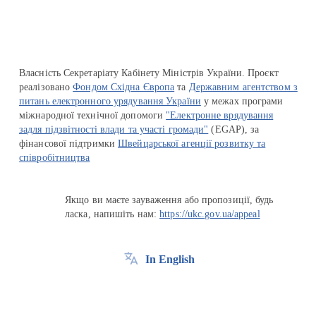
Власність Секретаріату Кабінету Міністрів України. Проєкт
реалізовано
Фондом Східна Європа
та
Державним агентством з
питань електронного урядування України
у межах програми
міжнародної технічної допомоги
"Електронне врядування
задля підзвітності влади та участі громади"
(EGAP), за
фінансової підтримки
Швейцарської агенції розвитку та
співробітництва
Якщо ви маєте зауваження або пропозиції, будь
ласка, напишіть нам:
https://ukc.gov.ua/appeal
In English