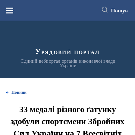
до
основного
Пошук
вмісту
Меню
Урядовий портал
Єдиний вебпортал органів виконавчої влади
України
Новини
33 медалі різного ґатунку
здобули спортсмени Збройних
Сил України на 7 Всесвітніх