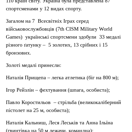
110 країн світу. Україна була представлена 87
спортсменами у 12 видах спорту.
Загалом на 7 Всесвітніх Іграх серед
військовослужбовців (7th CISM Military World
Games) українські спортсмени здобули 33 медалі
різного ґатунку – 5 золотих, 13 срібних і 15
бронзових.
Золоті медалі принесли:
Наталія Прищепа – легка атлетика (біг на 800 м);
Ігор Рейзлін – фехтування (шпага, особиста);
Павло Коростильов – стрільба (великокаліберний
пістолет на 25 м, особиста);
Наталія Кальниш, Леся Леськів та Анна Ільїна
(гвинтівка на 50 м лежачи, командна);