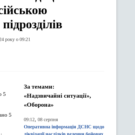
осійською
 підрозділів
24 року о 09:21
За темами:
о 5
«Надзвичайні ситуації»,
«Оборона»
ано 5
,
09:12
08 серпня
Оперативна інформація ДСНС щодо
ліквідації наслідків ведення бойових