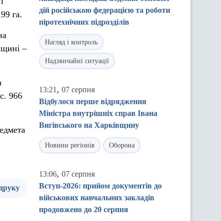
і
дій російською федерацією та роботи
99 га.
піротехнічних підрозділів
на
Нагляд і контроль
вщині –
Надзвичайні ситуації
а
,
13:21
07 серпня
с. 966
Відбулося перше відрядження
Міністра внутрішніх справ Івана
Вигівського на Харківщину
редмета
Новини регіонів
Оборона
,
13:06
07 серпня
Вступ-2026: прийом документів до
 друку
військових навчальних закладів
продовжено до 20 серпня