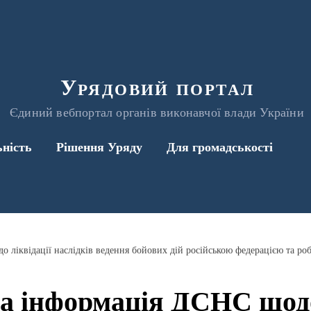
Урядовий портал
Єдиний вебпортал органів виконавчої влади України
ьність
Рішення Уряду
Для громадськості
а інформація ДСНС щодо 