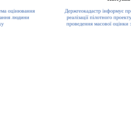
ема оцінювання
Держгеокадастр інформує пр
вання людини
реалізації пілотного проект
ку
проведення масової оцінки 