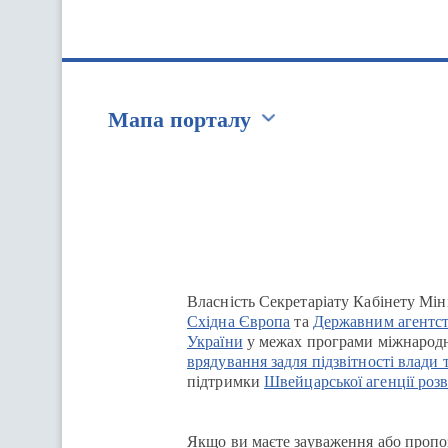
Мапа порталу
Перейти на сайт Ukraine.ua
Власність Секретаріату Кабінету Мін
Східна Європа
та
Державним агентст
України
у межах програми міжнародн
врядування задля підзвітності влади 
підтримки
Швейцарської агенції розв
Якщо ви маєте зауваження або пропоз