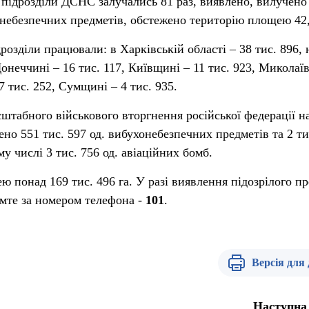
 підрозділи ДСНС залучались 81 раз, виявлено, вилучено 
небезпечних предметів, обстежено територію площею 42,
розділи працювали: в Харківській області – 38 тис. 896, 
онеччині – 16 тис. 117, Київщині – 11 тис. 923, Миколаї
7 тис. 252, Сумщині – 4 тис. 935.
штабного військового вторгнення російської федерації н
но 551 тис. 597 од. вибухонебезпечних предметів та 2 ти
му числі 3 тис. 756 од. авіаційних бомб.
 понад 169 тис. 496 га. У разі виявлення підозрілого п
омте за номером телефона -
101
.
Версія для
Наступна