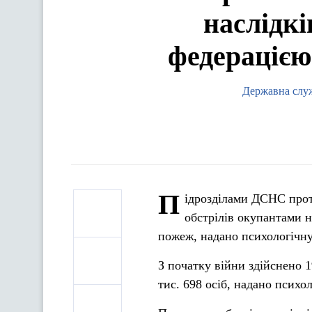
наслідкі
федерацією 
Державна служ
П
ідрозділами ДСНС протя
обстрілів окупантами н
пожеж, надано психологічну
З початку війни здійснено 1
тис. 698 осіб, надано психо