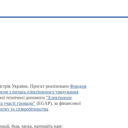
істрів України. Проєкт реалізовано
Фондом
вом з питань електронного урядування
ої технічної допомоги
"Електронне
та участі громади"
(EGAP), за фінансової
итку та співробітництва
иції, будь ласка, напишіть нам: