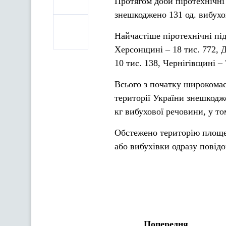
Протягом доби піротехнічні
знешкоджено 131 од. вибухо
Найчастіше піротехнічні під
Херсонщині – 18 тис. 772, Д
10 тис. 138, Чернігівщині – 
Всього з початку широкомас
території України знешкодже
кг вибухової речовини, у то
Обстежено територію площею
або вибухівки одразу повід
Попередня