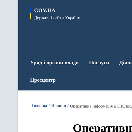
до
основного
GOV.UA
вмісту
Державні сайти України
Уряд і органи влади
Послуги
Діял
Пресцентр
Головна
Новини
Оперативн