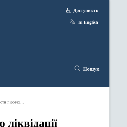
Доступність
In English
Пошук
Оперативна інформація ДСНС щодо ліквідації наслідків ведення бойових дій російською федерацією та роботи піротехнічних підрозділів
ліквідації