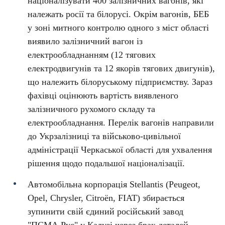
націоналізувати 400 залізничних вагонів, які
належать росії та білорусі. Окрім вагонів, БЕБ
у зоні митного контролю одного з міст області
виявило залізничний вагон із
електрообладнанням (12 тягових
електродвигунів та 12 якорів тягових двигунів),
що належить білоруському підприємству. Зараз
фахівці оцінюють вартість виявленого
залізничного рухомого складу та
електрообладнання. Перелік вагонів направили
до Укрзалізниці та військово-цивільної
адміністрації Черкаської області для ухвалення
рішення щодо подальшої націоналізації.
Автомобільна корпорація Stellantis (Peugeot,
Opel, Chrysler, Citroën, FIAT) збирається
зупинити свій єдиний російський завод