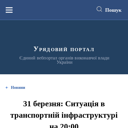
до
основного
Пошук
вмісту
Меню
Урядовий портал
Єдиний вебпортал органів виконавчої влади
України
Новини
31 березня: Ситуація в
транспортній інфраструктурі
на 20:00