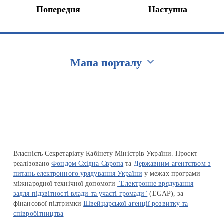
Попередня
Наступна
Мапа порталу
Перейти на сайт Ukraine.ua
Власність Секретаріату Кабінету Міністрів України. Проєкт
реалізовано
Фондом Східна Європа
та
Державним агентством з
питань електронного урядування України
у межах програми
міжнародної технічної допомоги
"Електронне врядування
задля підзвітності влади та участі громади"
(EGAP), за
фінансової підтримки
Швейцарської агенції розвитку та
співробітництва