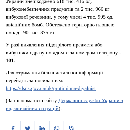
України знешкоджено 618 тис. 416 од.
вибухонебезпечних предметів та 2 тис. 966 кг
вибухової речовини, у тому числі 4 тис. 995 од.
авіаційних бомб. Обстежено територію площею
понад 190 тис. 375 га.
У разі виявлення підозрілого предмета або
вибухівки одразу повідомте за номером телефону -
101
.
Для отримання більш детальної інформації
перейдіть за посиланням:
https://dsns.gov.ua/uk/protiminna-diyalnist
(За інформацією сайту
Державної служби України з
надзвичайних ситуацій
).