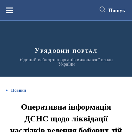
до
основного
Пошук
вмісту
Меню
Урядовий портал
Єдиний вебпортал органів виконавчої влади
України
Новини
Оперативна інформація
ДСНС щодо ліквідації
наслідків ведення бойових дій