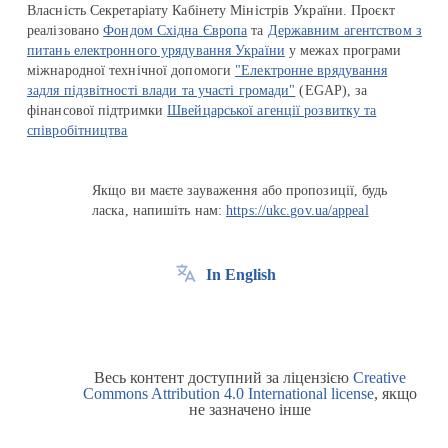
Власність Секретаріату Кабінету Міністрів України. Проєкт
реалізовано
Фондом Східна Європа
та
Державним агентством з
питань електронного урядування України
у межах програми
міжнародної технічної допомоги
"Електронне врядування
задля підзвітності влади та участі громади"
(EGAP), за
фінансової підтримки
Швейцарської агенції розвитку та
співробітництва
Якщо ви маєте зауваження або пропозиції, будь
ласка, напишіть нам:
https://ukc.gov.ua/appeal
In English
Весь контент доступний за ліцензією
Creative
Commons Attribution 4.0 International license
, якщо
не зазначено інше