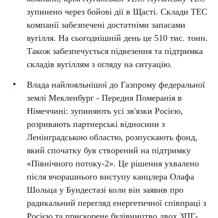
зупинено через бойові дії в Щасті. Склади ТЕС
компанії забезпечені достатніми запасами
вугілля. На сьогоднішній день це 510 тис. тонн.
Також забезпечується підвезення та підтримка
складів вугіллям з огляду на ситуацію.
Влада найлояльнішої до Газпрому федеральної
землі Мекленбург - Передня Померанія в
Німеччині: зупиняють усі зв'язки Росією,
розривають партнерські відносини з
Ленінградською областю, розпускають фонд,
який спочатку був створений на підтримку
«Північного потоку-2». Це рішення ухвалено
після вчорашнього виступу канцлера Олафа
Шольца у Бундестазі коли він заявив про
радикальний перегляд енергетичної співпраці з
Росією та прискорене будівництво двох ЗПГ-