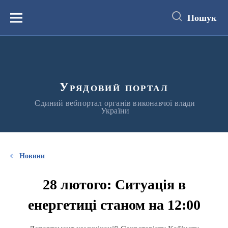
до
основного
Пошук
вмісту
Меню
Урядовий портал
Єдиний вебпортал органів виконавчої влади
України
Новини
28 лютого: Ситуація в
енергетиці станом на 12:00