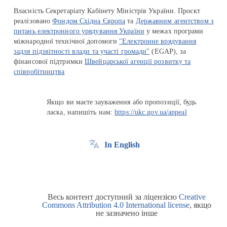
Власність Секретаріату Кабінету Міністрів України. Проєкт
реалізовано
Фондом Східна Європа
та
Державним агентством з
питань електронного урядування України
у межах програми
міжнародної технічної допомоги
"Електронне врядування
задля підзвітності влади та участі громади"
(EGAP), за
фінансової підтримки
Швейцарської агенції розвитку та
співробітництва
Якщо ви маєте зауваження або пропозиції, будь
ласка, напишіть нам:
https://ukc.gov.ua/appeal
In English
Весь контент доступний за ліцензією
Creative
Commons Attribution 4.0 International license
, якщо
не зазначено інше