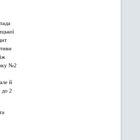
пада
ицької
щит
ктиви
іж
локу №2
але й
 до 2
та