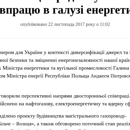
івпрацю в галузі енергет
опубліковано 22 листопада 2017 року о 11:02
ної безпеки та зміцненні енергонезалежності нашої країн
 Міністра енергетики та вугільної промисловості Галина
иком Міністра енергії Республіки Польща
Анджеєм
Піотровск
говорили перспективні напрями двосторонньої співпраці
ійснено на нафтогазову, електроенергетичну та ядерну с
иділено проекту будівництва магістрального
газопроводу-
–
», а також обговорено поточний стан реаліз
Більче
Волиця