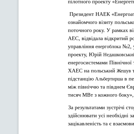
пілотного проекту «Енергет
Президент НАЕК «Енерго
ознайомчого візиту польськ
поточного року. У рамках в
АЕС, відвідала відкритий р
управління
№2, у
енергоблока
проекту, Юрій
Недашковськи
енергосистемами Північної 
ХАЕС на польський
т
Жешув
підстанцію
в пе
Альбертирша
між північчю та півднем Єв
тисяч МВт з кожного боку»,
За результатами зустрічі с
здійснювати усі необхідні з
зацікавленість та є взаємов