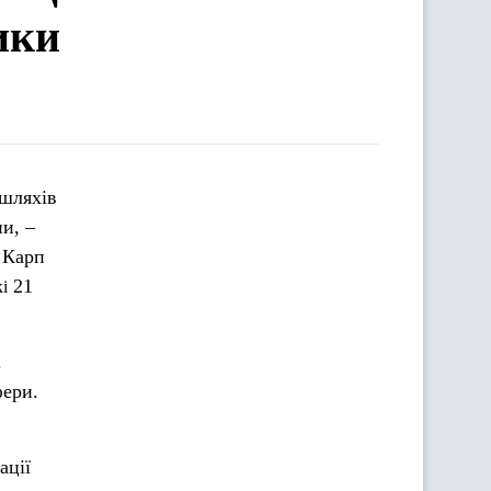
ики
и, –
 Карп
21
i
.
фери.
ації