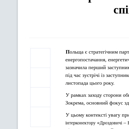
сп
Польща є стратегічним партнером для України у контексті диверсифікації джерел та шляхів
енергопостачання, енергетич
зазначила перший заступник
під час зустрічі із заступн
листопада цього року.
У рамках заходу сторони об
Зокрема, основний фокус зд
У цьому контексті увагу пр
«
–
інтерконектору
Дроздовичі