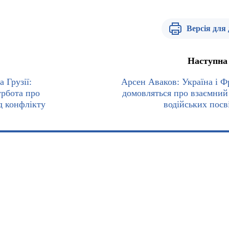
Версія для
Наступна
 Грузії:
Арсен Аваков: Україна і Ф
урбота про
домовляться про взаємний
д конфлікту
водійських посв