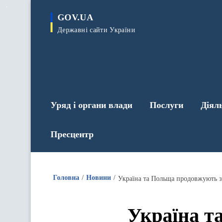
до
основного
GOV.UA
вмісту
Державні сайти України
Уряд і органи влади
Послуги
Діял
Пресцентр
Головна
Новини
Україна та Польща продовжують з
Україна т