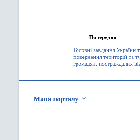
Попередня
Головні завдання України та
повернення територій та т
громадян, постраждалих ві
Мапа порталу
Перейти на сайт Ukraine.ua