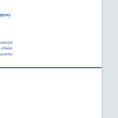
 друку
ранція
 обмін
ідчень