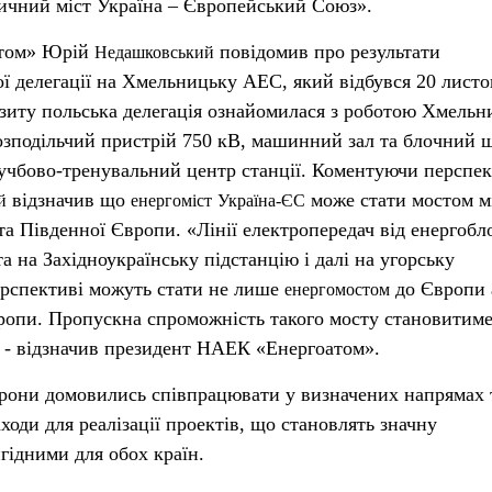
ичний міст Україна – Європейський Союз».
атом» Юрій
повідомив про результати
Недашковський
ої делегації на Хмельницьку АЕС, який відбувся 20 листо
ізиту польська делегація ознайомилася з роботою Хмельн
озподільчий пристрій 750 кВ, машинний зал та блочний 
чбово-тренувальний центр станції. Коментуючи перспе
відзначив що
може стати мостом м
й
енергоміст
Україна-ЄС
та Південної Європи. «Лінії електропередач від енергоб
а на Західноукраїнську підстанцію і далі на угорську
рспективі можуть стати не лише
до Європи 
енергомостом
ропи. Пропускна спроможність такого мосту становитиме
 - відзначив президент НАЕК «Енергоатом».
торони домовились співпрацювати у визначених напрямах 
аходи для реалізації проектів, що становлять значну
игідними для обох країн.