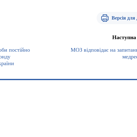
Версія для
Наступна
оби постійно
МОЗ відповідає на запитан
онду
медре
країни