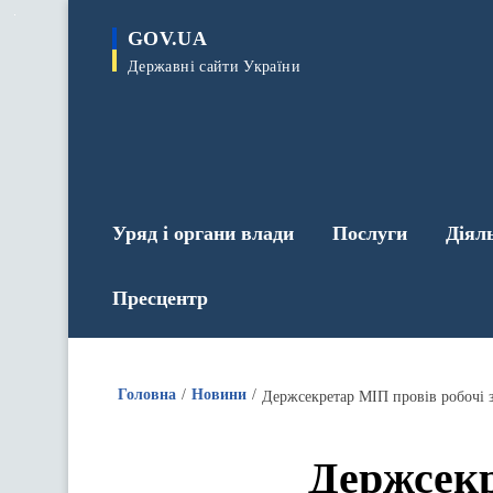
до
основного
GOV.UA
вмісту
Державні сайти України
Уряд і органи влади
Послуги
Діял
Пресцентр
Головна
Новини
Держсекретар МІП провів робочі з
Держсекр