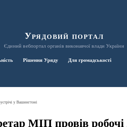
Урядовий портал
Єдиний вебпортал органів виконавчої влади України
ьність
Рішення Уряду
Для громадськості
устрічі у Вашингтоні
етар МІП провів робочі з