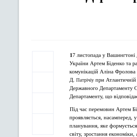
17 листопада у Вашингтоні державний секретар Міністерства інформаційної політики
України Артем Біденко та р
комунікацій Аліна Фролова 
Д.
при Атлантичній
Патрічіу
Державного Департамент
Департаменту, що відповіда
Під час перемовин Артем Бід
проявляється, насамперед, 
планування, яке формується
світу, зростання економіки,