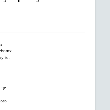
гічних
у ім.
 це
ного