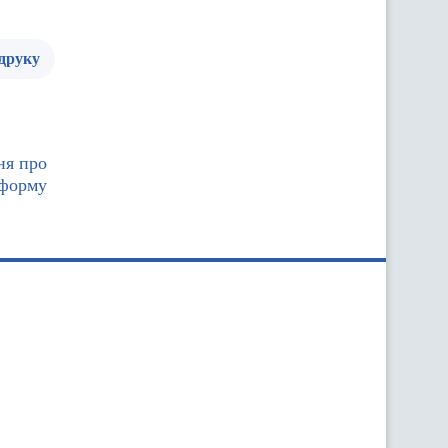
 друку
ня про
форму