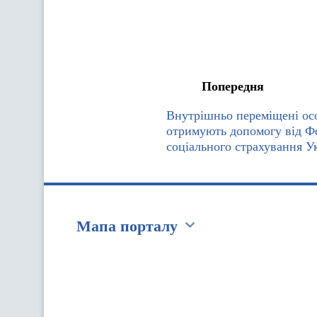
Попередня
Внутрішньо переміщені ос
отримують допомогу від Ф
соціального страхування У
Мапа порталу
Перейти на сайт Ukraine.ua