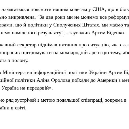
и намагаємося пояснити нашим колегам у США, що в біл
ьно викривлена. "За два роки ми не можемо все реформу
овами, що й політики у Сполучених Штатах, ми маємо та
немо наміченого результату", - зауважив Артем Біденко.
ржавний секретар піднімав питання про ситуацію, яка скл
попросив підтримувати на міжнародній арені цю тему, аб
ста з полону.
 Міністерства інформаційної політики України Артем Бі
ційної політики Аліна Фролова поїхали до Америки з ме
Україна на передовій».
о ряд зустрічей з метою подальшої співпраці, зокрема в
їни в світі.