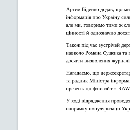
Артем Біденко додав, що м
інформація про Україну сил
але ми, говоримо тими ж сл
цінності й однозначно досяг
Також під час зустрічей де
навколо Романа
та 
Сущенка
досягти визволення журналі
Нагадаємо, що держсекретар
та радник Міністра інформа
презентації
«.RAW 
фоторобіт
У ході відрядження проведен
напрямку популяризації Укра