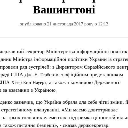
Вашингтоні
опубліковано 21 листопада 2017 року о 12:13
адник Міністра інформаційної політики України із страте
провели ряд зустрічей: з Директором Євразійського центр
 раді США Дж. Е.
, з офіційним представником
Гербстом
у США
, а також з командою Державного
Хізер
Енн
Науерт
є за взаємини з Україною.
енко зазначив, що Україна обрала для себе чіткі зміни, й
у стратегічному плануванні. «Ми маємо довготривале
 на трьох головних елементах: підтримка цінностей віль
 а також питання безпеки», - сказав держсекретар.