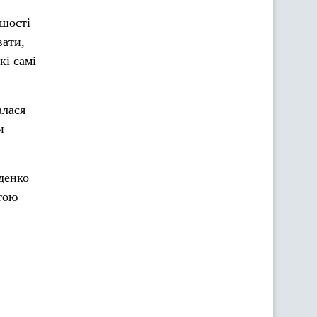
ьшості
вати,
кі самі
алася
и
денко
тою