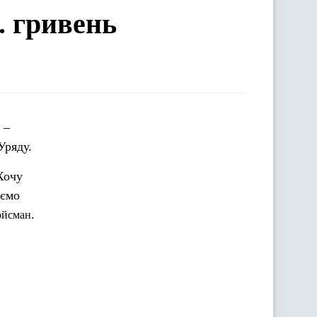
с. гривень
–
Уряду.
Хочу
уємо
.
ойсман