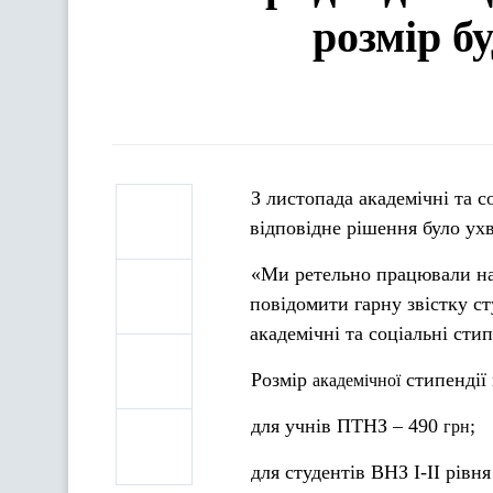
розмір бу
З листопада академічні та с
відповідне рішення було ухв
«Ми ретельно працювали над
повідомити гарну звістку с
академічні та соціальні ст
Розмір
стипендії 
a
кадемічної
для учнів ПТНЗ – 490
;
грн
для студентів ВНЗ І-ІІ рівн