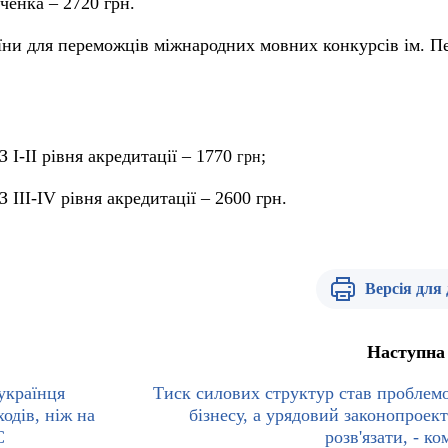
ченка – 2720 грн.
їни для переможців міжнародних мовних конкурсів ім. П
З І-ІІ рівня акредитації – 1770
;
грн
 ІІІ-ІV рівня акредитації – 2600 грн.
Версія для
Наступна
українця
Тиск силових структур став проблем
ходів, ніж на
бізнесу, а урядовий законопроект 
С
розв'язати, - к