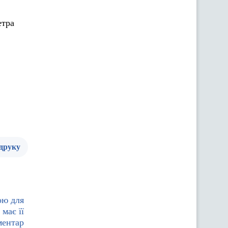
етра
 друку
ою для
має її
оментар