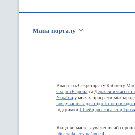
Мапа порталу
Перейти на сайт Ukraine.ua
Власність Секретаріату Кабінету Мін
Східна Європа
та
Державним агентст
України
у межах програми міжнародн
врядування задля підзвітності влади 
підтримки
Швейцарської агенції розв
Якщо ви маєте зауваження або пропоз
https://ukc.gov.ua/appeal