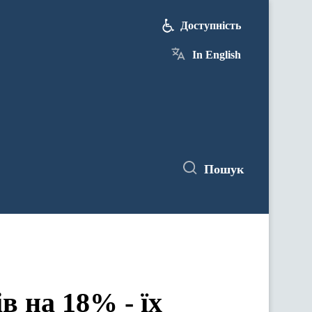
Доступність
In English
Пошук
в на 18% - їх