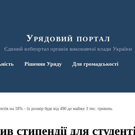
Урядовий портал
Єдиний вебпортал органів виконавчої влади України
ьність
Рішення Уряду
Для громадськості
нтів на 18% - їх розмір буде від 490 до майже 3 тис. гривень
в стипендії для студенті