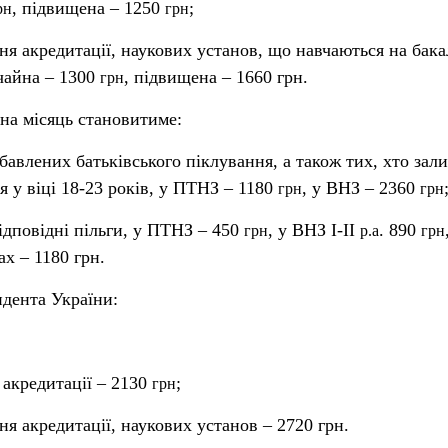
, підвищена – 1250
;
рн
грн
вня акредитації, наукових установ, що навчаються на бака
ичайна – 1300
, підвищена – 1660 грн.
грн
 на місяць становитиме:
озбавлених батьківського піклування, а також тих, хто за
ня у віці 18-23 років, у ПТНЗ – 1180
, у ВНЗ – 2360
грн
грн
ідповідні пільги, у ПТНЗ – 450
, у ВНЗ І-ІІ
. 890
грн
р.а
грн
ах – 1180 грн.
дента України:
я акредитації – 2130
;
грн
вня акредитації, наукових установ – 2720 грн.