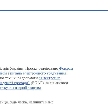
істрів України. Проєкт реалізовано
Фондом
вом з питань електронного урядування
ої технічної допомоги
"Електронне
та участі громади"
(EGAP), за фінансової
итку та співробітництва
иції, будь ласка, напишіть нам: