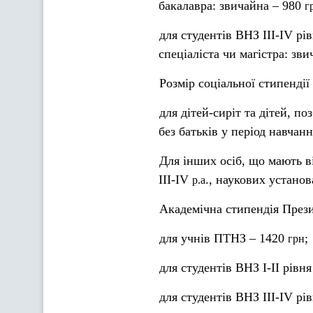
бакалавра: звичайна – 980
г
для студентів ВНЗ ІІІ-ІV рі
спеціаліста чи магістра: зв
Розмір соціальної стипендії
для дітей-сиріт та дітей, п
без батьків у період навчан
Для інших осіб, що мають в
ІІІ-ІV
., наукових установ
р.а
Академічна стипендія Прези
для учнів ПТНЗ – 1420
;
грн
для студентів ВНЗ І-ІІ рівн
для студентів ВНЗ ІІІ-ІV рі