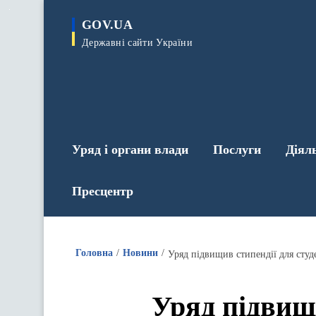
до
основного
GOV.UA
вмісту
Державні сайти України
Уряд і органи влади
Послуги
Діял
Пресцентр
Головна
Новини
Уряд підвищив стипендії для студе
Уряд підвищи