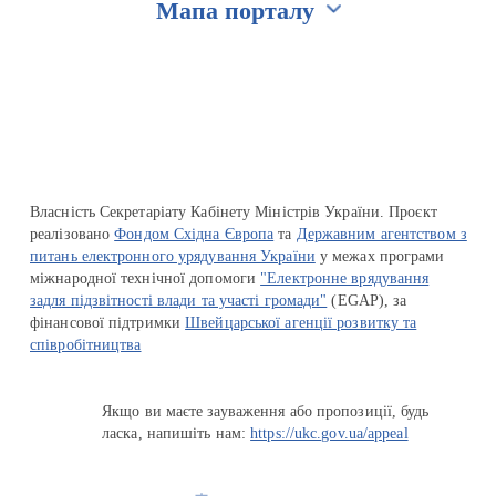
Мапа порталу
Перейти на сайт Ukraine.ua
Власність Секретаріату Кабінету Міністрів України. Проєкт
реалізовано
Фондом Східна Європа
та
Державним агентством з
питань електронного урядування України
у межах програми
міжнародної технічної допомоги
"Електронне врядування
задля підзвітності влади та участі громади"
(EGAP), за
фінансової підтримки
Швейцарської агенції розвитку та
співробітництва
Якщо ви маєте зауваження або пропозиції, будь
ласка, напишіть нам:
https://ukc.gov.ua/appeal