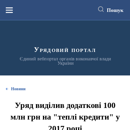
до
основного
Пошук
вмісту
Меню
Урядовий портал
Єдиний вебпортал органів виконавчої влади
України
Новини
Уряд виділив додаткові 100
млн грн на "теплі кредити" у
2017 році