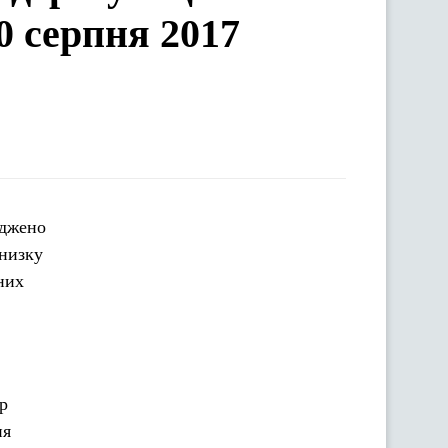
0 серпня 2017
 низку
них
р
ня