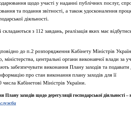
одарювання щодо участі у наданні публічних послуг, сп
ювання та подання звітності, а також удосконалення проц
одарської діяльності.
і складаються з 112 завдань, реалізація яких має відбутис
дповідно до п.2 розпорядження Кабінету Міністрів Україн
, міністерства, центральні органи виконавчої влади за у
ють забезпечувати виконання Плану заходів та подавати
нформацію про стан виконання плану заходів для її
0 числа Кабінетові Міністрів України.
 Плану заходів щодо дерегуляції господарської діяльності – 
 служби