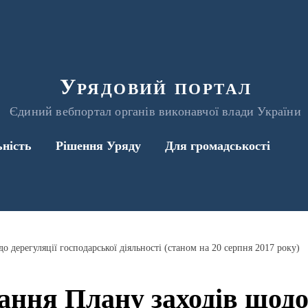
Урядовий портал
Єдиний вебпортал органів виконавчої влади України
ьність
Рішення Уряду
Для громадськості
 дерегуляції господарської діяльності (станом на 20 серпня 2017 року)
ння Плану заходів щодо