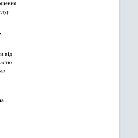
рощення
едур
ь
и від
частю
 до
на