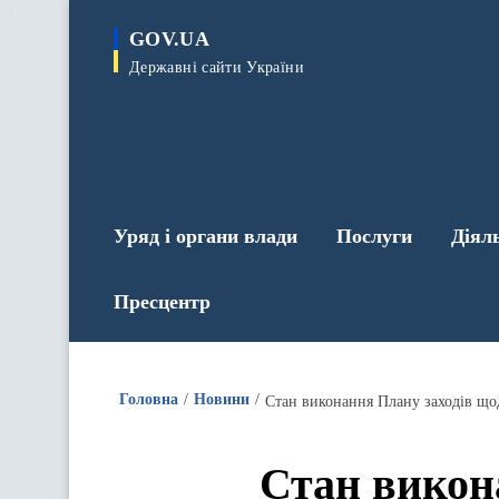
до
основного
GOV.UA
вмісту
Державні сайти України
Уряд і органи влади
Послуги
Діял
Пресцентр
Головна
Новини
Стан виконання Плану заходів щодо
Стан викона