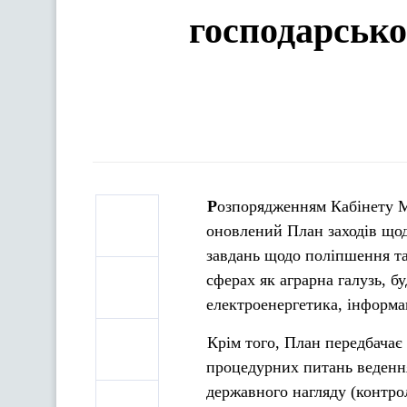
господарсько
Розпорядженням Кабінету Міністрів України від 23 серпня 2016 року № 615-р затверджено
оновлений План заходів щодо
завдань щодо поліпшення та
сферах як аграрна галузь, б
електроенергетика, інформац
Крім того, План передбачає
процедурних питань ведення
державного нагляду (контро