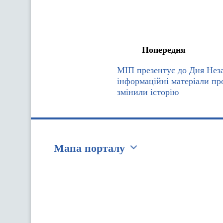
Попередня
МІП презентує до Дня Нез
інформаційні матеріали про
змінили історію
Мапа порталу
Перейти на сайт Ukraine.ua