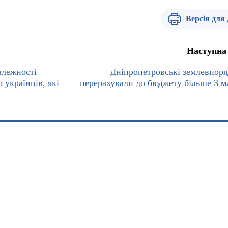
Версія для
Наступна
алежності
Дніпропетровські землевпор
 українців, які
перерахували до бюджету більше 3 м