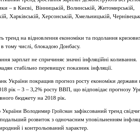
ки – в Києві,
Вінницькій, Волинській, Житомирській,
кій, Харківській, Херсонській, Хмельницькій, Чернівецьк
ь тренд на відновлення економіки та подолання кризови
 в тому числі, блокадою Донбасу.
ння зарплат не спричиняє значні інфляційні коливання.
мадян стабільно перевищує показник інфляції.
анк України покращив прогноз росту економіки держави 
018 рік – 3 – 3,2% росту ВВП, що відповідає прогнозу Ур
вного бюджету на 2018 рік.
тр України Володимир
зафіксований тренд свідчи
Гройсман
її подальший розвиток з одночасним уповільненням інфля
риродний і контрольований характер.