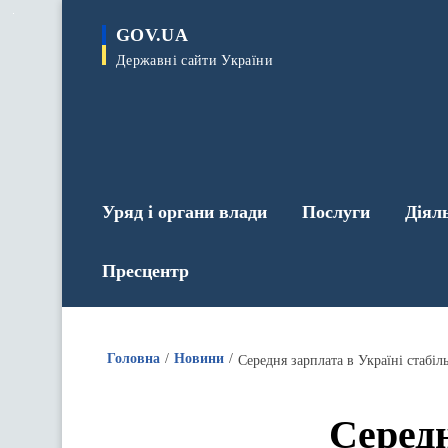
до
основного
GOV.UA
вмісту
Державні сайти України
Уряд і органи влади
Послуги
Діял
Пресцентр
Головна
Новини
Середня зарплата в Україні стабіл
Середн