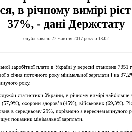
ся, в річному вимірі ріс
37%, - дані Держстату
опубліковано 27 жовтня 2017 року о 13:02
ьної заробітної плати в Україні у вересні становив
7351
ної з січня поточного року
мінімальної зарплати і на 37,2
инулого року.
 служби статистики України, в річному вимірі
найбільше 
 (57,9%), охорони здоров’я
(45%), військових (69,3%). Рі
овив в середньому 29%, порівняно з вереснем
минулого ро
вищує показник мінімальної
зарплати.
зитивний тренд зростання зарплат демонструють всі регіо