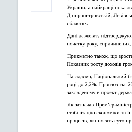
України, а найкращі показни
Дніпропетровській, Львівсь
областях.
Дані
підтверджуют
держстату
початку року, спричинених,
Прикметно також, що зроста
Показник росту доходів гро
Нагадаємо, Національний б
році до 2,2%. Прогноз
на
2
закладеному в проект держа
Як зазначав Прем’єр-мініс
стабілізацію економіки та 
процесів, які носять суто п