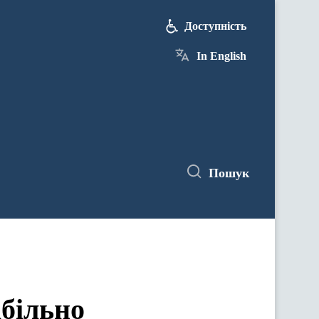
Доступність
In English
Пошук
абільно