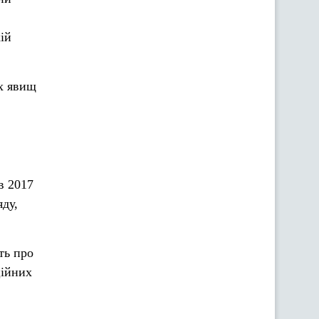
ій
х явищ
в 2017
яду,
ть про
ційних