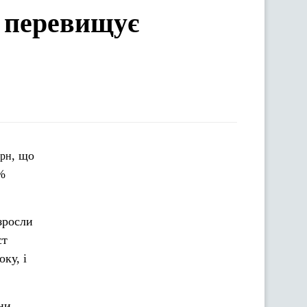
т перевищує
, що
грн
%
зросли
ст
ку, і
ни