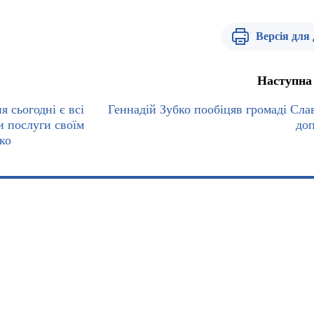
Версія для
Наступна
 сьогодні є всі
Геннадій Зубко пообіцяв громаді Сла
и послуги своїм
до
ко