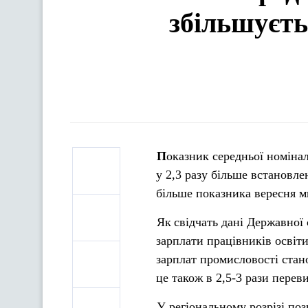
збільшуєть
Показник середньої номінал
у 2,3 разу більше встановле
більше показника вересня м
Як
свідчать дані Державної
зарплати працівників освіти
зарплат промисловості стан
це також в 2,5-3 рази пере
У регіональному розрізі по