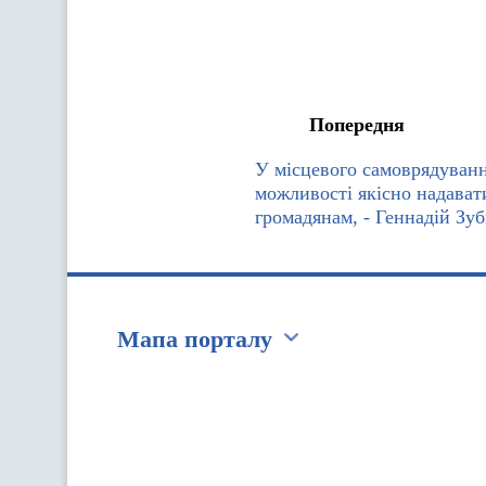
Попередня
У місцевого самоврядування
можливості якісно надават
громадянам, - Геннадій Зуб
Мапа порталу
Перейти на сайт Ukraine.ua