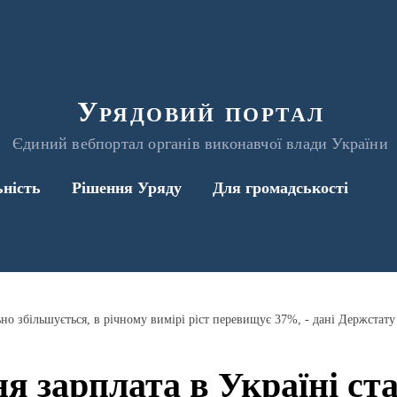
Урядовий портал
Єдиний вебпортал органів виконавчої влади України
ьність
Рішення Уряду
Для громадськості
ьно збільшується, в річному вимірі ріст перевищує 37%, - дані Держстату
я зарплата в Україні ст