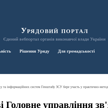
Урядовий портал
Єдиний вебпортал органів виконавчої влади України
ьність
Рішення Уряду
Для громадськості
і Головне управління зв'