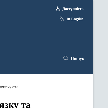
Доступність
In English
Пошук
У Києві Головне управління зв'язку та інформаційних систем Генштабу ЗСУ бере участь у практично-методичному семінарі НАТО
язку та