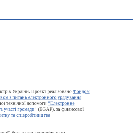
істрів України. Проєкт реалізовано
Фондом
вом з питань електронного урядування
ої технічної допомоги
"Електронне
та участі громади"
(EGAP), за фінансової
итку та співробітництва
иції, будь ласка, напишіть нам: