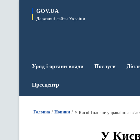
до
основного
GOV.UA
вмісту
Державні сайти України
Уряд і органи влади
Послуги
Діял
Пресцентр
Головна
Новини
У Києв