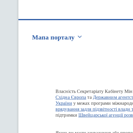
Мапа порталу
Перейти на сайт Ukraine.ua
Власність Секретаріату Кабінету Мін
Східна Європа
та
Державним агентст
України
у межах програми міжнародн
врядування задля підзвітності влади 
підтримки
Швейцарської агенції розв
Якщо ви маєте зауваження або пропоз