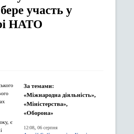
бере участь у
рі НАТО
ського
За темами:
вого
«Міжнародна діяльність»,
ах
«Міністерства»,
«Оборона»
оку, є
,
12:08
06 серпня
і