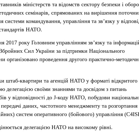
авників міністерств та відомств сектору безпеки і обор
етодичних семінарів, спрямованих на вирішення поточни
я системи командування, управління та зв’язку у відпові
 стандартів НАТО.
втня 2017 року Головним управлінням зв’язку та інформац
 Збройних Сил України за підтримки Національного
ни організовано проведення другого практично-методичн
ки штаб-квартири та агенцій НАТО у форматі відкритого
кою делегацією своїми знаннями та досвідом з питань
бів у відповідності до J-коду НАТО, побудови національ
 передачі даних, частотного менеджменту та розгортання
йних) систем оперативного (бойового) управління (C4IS
цінюється делегацією НАТО на високому рівні.