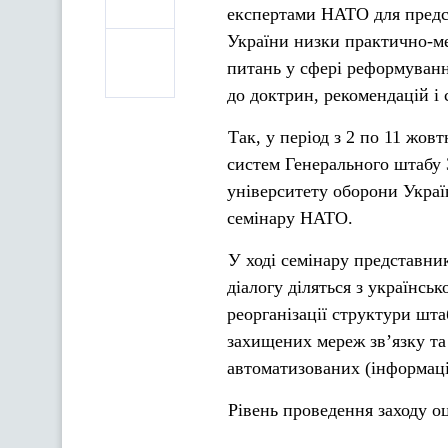
експертами НАТО для предст
України низки практично-м
питань у сфері реформуванн
до доктрин, рекомендацій і
Так, у період з 2 по 11 жо
систем Генерального штабу
університету оборони Украї
семінару НАТО.
У ході семінару представни
діалогу діляться з українсь
реорганізації структури шта
захищених мереж зв’язку та
автоматизованих (інформаці
Рівень проведення заходу о