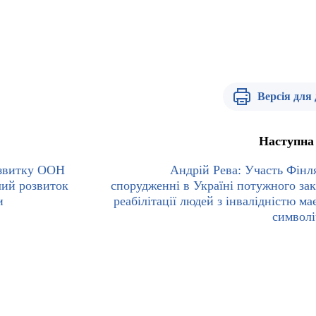
Версія для
Наступна
озвитку ООН
Андрій Рева: Участь Фінля
лий розвиток
спорудженні в Україні потужного зак
и
реабілітації людей з інвалідністю ма
символі