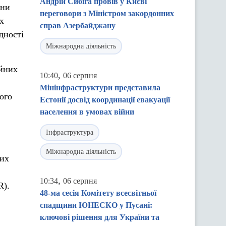
Андрій Сибіга провів у Києві
они
переговори з Міністром закордонних
х
справ Азербайджану
дності
Міжнародна діяльність
ійних
,
10:40
06 серпня
Мінінфраструктури представила
ого
Естонії досвід координації евакуації
населення в умовах війни
Інфраструктура
Міжнародна діяльність
них
,
10:34
06 серпня
R).
48-ма сесія Комітету всесвітньої
спадщини ЮНЕСКО у Пусані:
ключові рішення для України та