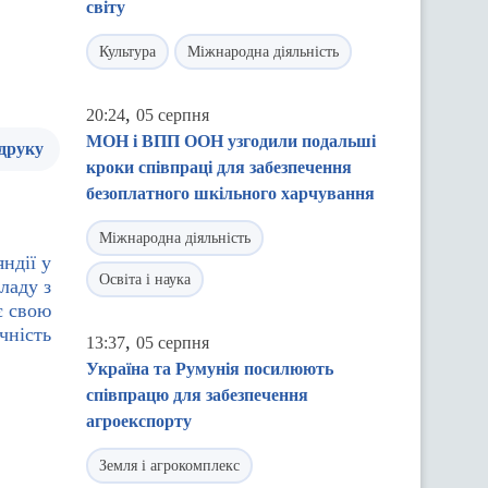
світу
Культура
Міжнародна діяльність
,
20:24
05 серпня
МОН і ВПП ООН узгодили подальші
 друку
кроки співпраці для забезпечення
безоплатного шкільного харчування
Міжнародна діяльність
ндії у
Освіта і наука
ладу з
є свою
чність
,
13:37
05 серпня
Україна та Румунія посилюють
співпрацю для забезпечення
агроекспорту
Земля і агрокомплекс