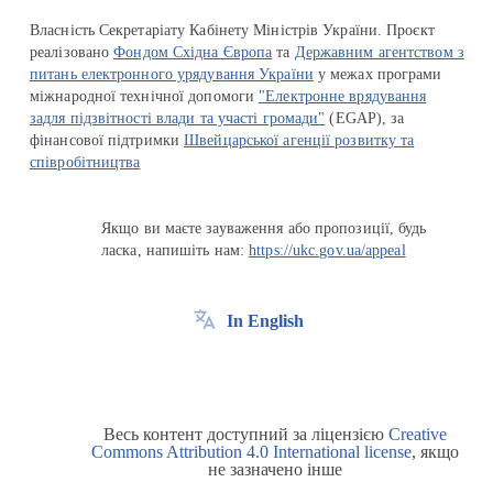
Власність Секретаріату Кабінету Міністрів України. Проєкт
реалізовано
Фондом Східна Європа
та
Державним агентством з
питань електронного урядування України
у межах програми
міжнародної технічної допомоги
"Електронне врядування
задля підзвітності влади та участі громади"
(EGAP), за
фінансової підтримки
Швейцарської агенції розвитку та
співробітництва
Якщо ви маєте зауваження або пропозиції, будь
ласка, напишіть нам:
https://ukc.gov.ua/appeal
In English
Весь контент доступний за ліцензією
Creative
Commons Attribution 4.0 International license
, якщо
не зазначено інше