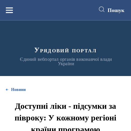
до
основного
Пошук
вмісту
Меню
Урядовий портал
Єдиний вебпортал органів виконавчої влади
України
Новини
Доступні ліки - підсумки за
півроку: У кожному регіоні
країни програмою