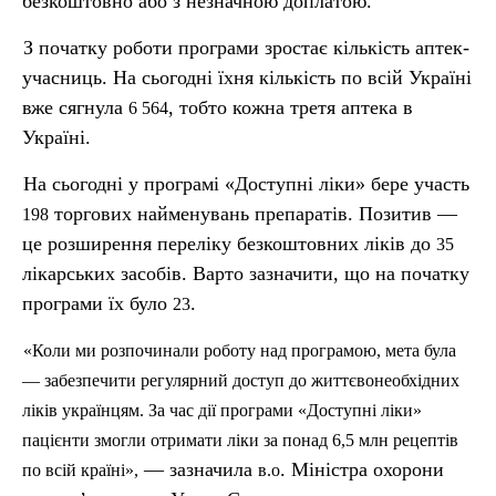
безкоштовно або з незначною доплатою.
З початку роботи програми зростає кількість аптек-
учасниць. На сьогодні їхня кількість по всій Україні
вже сягнула
, тобто кожна третя аптека в
6 564
Україні.
На сьогодні у програмі «Доступні ліки» бере участь
торгових найменувань препаратів. Позитив —
198
це розширення переліку безкоштовних ліків до
35
лікарських засобів. Варто зазначити, що на початку
програми їх було
.
23
«Коли ми розпочинали роботу над програмою, мета була
— забезпечити регулярний доступ до
життєвонеобхідних
ліків українцям. За час дії програми «Доступні ліки»
пацієнти змогли отримати ліки за понад 6,5
млн
рецептів
— зазначила
. Міністра охорони
по всій країні»,
в.о