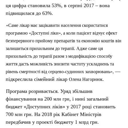
ця цифра становила 53%, в серпні 2017 – вона
підвищилася до 63%.
«Саме лікар має зацікавити населення скористатися
програмою «Доступні ліки», а коли пацієнт відчує ефект
безперервного прийому препаратів та економію коштів він
залишиться прихильним до терапії. Адже саме ця
прихильність до терапії разом з модифікацією способу
життя дасть можливість знизити частоту ускладнень та
—
рівень смертності від серцево-судинних захворювань»,
підкреслила сімейний лікар
.
Олена
Нагорнюк
Програма розривається. Уряд збільшив
фінансування на 200
, і нині загальний
млн
грн
бюджет «Доступних ліків» у 2017 році становить
700
грн. На 2018 рік Кабінет Міністрів
млн
передбачив у проекті бюджету 1
грн.
млрд