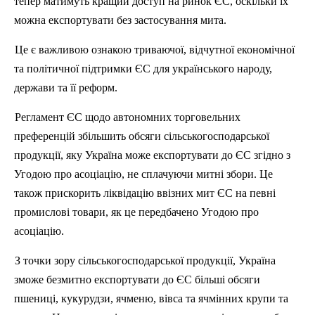
тепер матимуть кращий доступ на ринок ЄС, оскільки їх
можна експортувати без застосування мита.
Це є важливою ознакою триваючої, відчутної економічної
та політичної підтримки ЄС для українського народу,
держави та її реформ.
Регламент ЄС щодо автономних торговельних
преференцій збільшить обсяги сільськогосподарської
продукції, яку Україна може експортувати до ЄС згідно з
Угодою про асоціацію, не сплачуючи митні збори. Це
також прискорить ліквідацію ввізних мит ЄС на певні
промислові товари, як це передбачено Угодою про
асоціацію.
З точки зору сільськогосподарської продукції, Україна
зможе безмитно експортувати до ЄС більші обсяги
пшениці, кукурудзи, ячменю, вівса та ячмінних крупи та