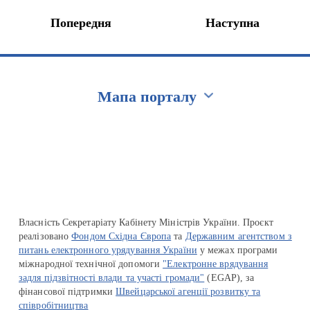
Попередня
Наступна
Мапа порталу
Перейти на сайт Ukraine.ua
Власність Секретаріату Кабінету Міністрів України. Проєкт
реалізовано
Фондом Східна Європа
та
Державним агентством з
питань електронного урядування України
у межах програми
міжнародної технічної допомоги
"Електронне врядування
задля підзвітності влади та участі громади"
(EGAP), за
фінансової підтримки
Швейцарської агенції розвитку та
співробітництва