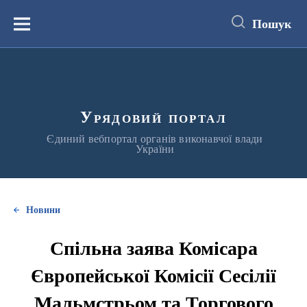
до
основного
Пошук
вмісту
Меню
Урядовий портал
Єдиний вебпортал органів виконавчої влади
України
Новини
Спільна заява Комісара
Європейської Комісії Сесілії
Мальмстрьом та Торгового