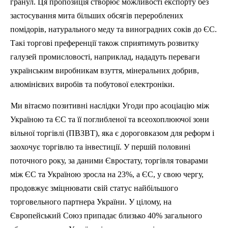
гранул. Ця пропозиція створює можливості експорту без
застосування мита більших обсягів перероблених
помідорів, натурального меду та виноградних соків до ЄС.
Такі торгові преференції також сприятимуть розвитку
галузей промисловості, наприклад, нададуть переваги
українським виробникам взуття, мінеральних добрив,
алюмінієвих виробів та побутової електроніки.
Ми вітаємо позитивні наслідки Угоди про асоціацію між
Україною та ЄС та її поглибленої та всеохоплюючої зони
вільної торгівлі (ПВЗВТ), яка є дороговказом для реформ і
заохочує торгівлю та інвестиції. У першій половині
поточного року, за даними
Євростату
, торгівля товарами
між ЄС та Україною зросла на 23%, а ЄС, у свою чергу,
продовжує зміцнювати свій статус найбільшого
торговельного партнера України. У цілому, на
Європейський Союз припадає близько 40% загального