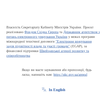
Власність Секретаріату Кабінету Міністрів України. Проєкт
реалізовано
Фондом Східна Європа
та
Державним агентством з
питань електронного урядування України
у межах програми
міжнародної технічної допомоги
"Електронне врядування
задля підзвітності влади та участі громади"
(EGAP), за
фінансової підтримки
Швейцарської агенції розвитку та
співробітництва
Якщо ви маєте зауваження або пропозиції, будь
ласка, напишіть нам:
https://ukc.gov.ua/appeal
In English