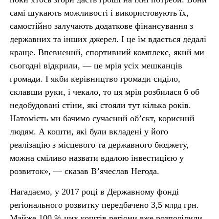
самі шукають можливості і використовують їх,
самостійно залучають додаткове фінансування з
державних та інших джерел. І це їм вдається дедалі
краще. Впевнений, спортивний комплекс, який ми
сьогодні відкрили, — це мрія усіх мешканців
громади. І якби керівництво громади сиділо,
склавши руки, і чекало, то ця мрія розбилася б об
недобудовані стіни, які стояли тут кілька років.
Натомість ми бачимо сучасний об’єкт, корисний
людям. А кошти, які були вкладені у його
реалізацію з місцевого та державного бюджету,
можна сміливо назвати вдалою інвестицією у
розвиток», — сказав В’ячеслав Негода.
Нагадаємо, у 2017 році в Державному фонді
регіонального розвитку передбачено 3,5
грн.
млрд
Майже 100 % цих коштів регіони вже розподілили