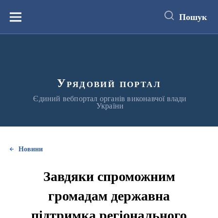
до
основного
Пошук
вмісту
Меню
Урядовий портал
Єдиний вебпортал органів виконавчої влади
України
Новини
Завдяки спроможним
громадам державна
підтримка регіонального