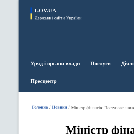
до
основного
GOV.UA
вмісту
Державні сайти України
Уряд і органи влади
Послуги
Діял
Пресцентр
Головна
Новини
Міністр фінансів: Поступове зниж
Міністр фін