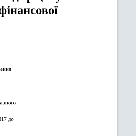
фінансової
ження
жавного
017 до