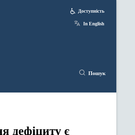
Доступність
In English
Пошук
я дефіциту є