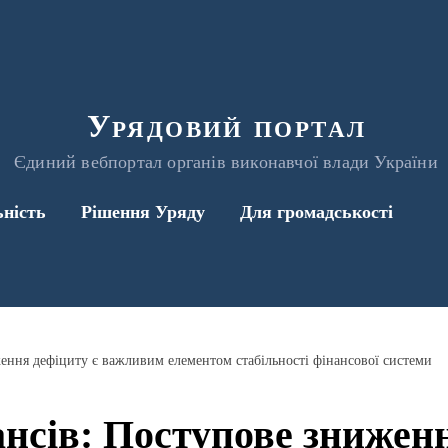
Урядовий портал
Єдиний вебпортал органів виконавчої влади України
ьність
Рішення Уряду
Для громадськості
ення дефіциту є важливим елементом стабільності фінансової системи
ансів: Поступове зниженн