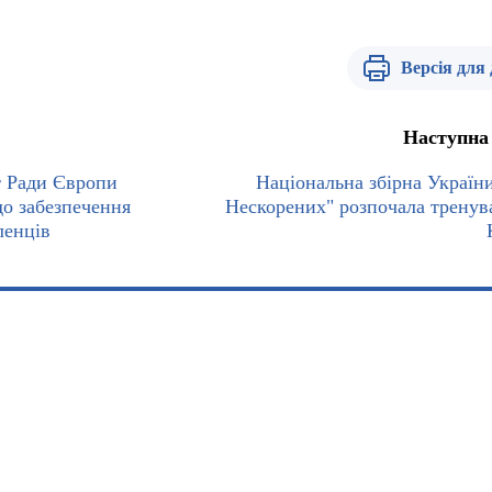
Версія для
Наступна
т Ради Європи
Національна збірна України
до забезпечення
Нескорених" розпочала тренув
ленців