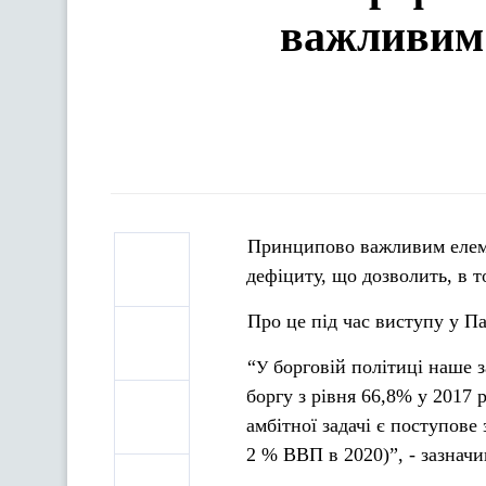
важливим 
Принципово важливим елеме
дефіциту, що дозволить, в 
Про це під час виступу у П
“
борговій політиці наше 
У
боргу з рівня 66,8% у 2017 р
амбітної задачі є поступов
2 % ВВП в 2020)”, - зазначи