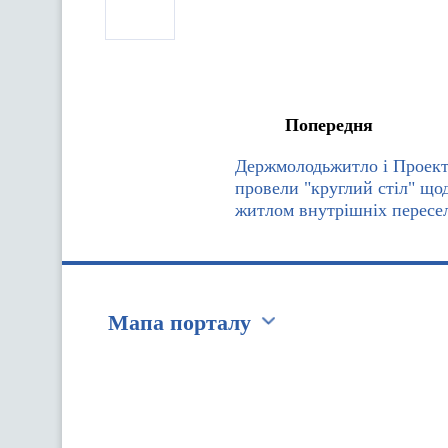
Попередня
Держмолодьжитло і Проек
провели "круглий стіл" що
житлом внутрішніх пересе
Мапа порталу
Перейти на сайт Ukraine.ua