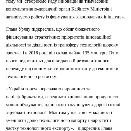
тому ми створюємо Раду інновацій як тимчасовий
консультативно-дорадчий орган Кабінету Міністрів і
активізуємо роботу із формування законодавчих ініціатив».
Глава Уряду підкреслив, що обсяг бюджетного
фінансування стратегічних пріоритетів інноваційної
діяльності та діяльності із трансферу технологій щороку
зростає, і в 2016 році він склав майже 195
млн
грн. Втім,
цього недостатньо для швидкого й результативного
переходу від економіки сировинного типу до економіки
технологічного розвитку.
«Україна торгує переважно сировиною та
напівфабрикатами,
середньотехнологічною
продукцією
машинобудування, одночасно закуповуючи дорогі готові
зарубіжні технології. Між тим у нас є всі можливості
зменшити долю технологічного імпорту і наростити
частку технологічного експорту», - підкреслив Глава