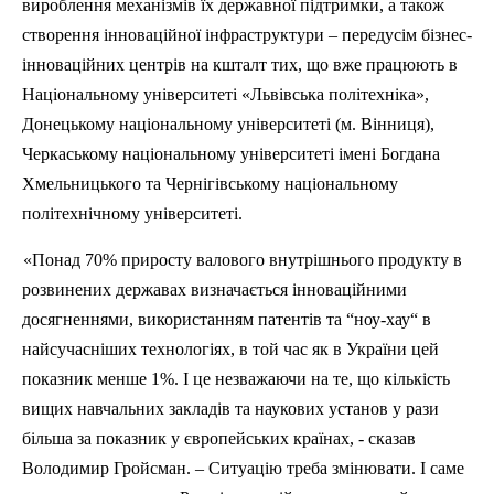
вироблення механізмів їх державної підтримки, а також
створення інноваційної інфраструктури – передусім бізнес-
інноваційних центрів на кшталт тих, що вже працюють в
Національному університеті «Львівська політехніка»,
Донецькому національному університеті (м. Вінниця),
Черкаському національному університеті імені Богдана
Хмельницького та Чернігівському національному
політехнічному університеті.
«Понад 70% приросту валового внутрішнього продукту в
розвинених державах визначається інноваційними
досягненнями, використанням патентів та “ноу-хау“ в
найсучасніших технологіях, в той час як в України цей
показник менше 1%. І це незважаючи на те, що кількість
вищих навчальних закладів та наукових установ у рази
більша за показник у європейських країнах, - сказав
Володимир
Гройсман
. – Ситуацію треба змінювати. І саме