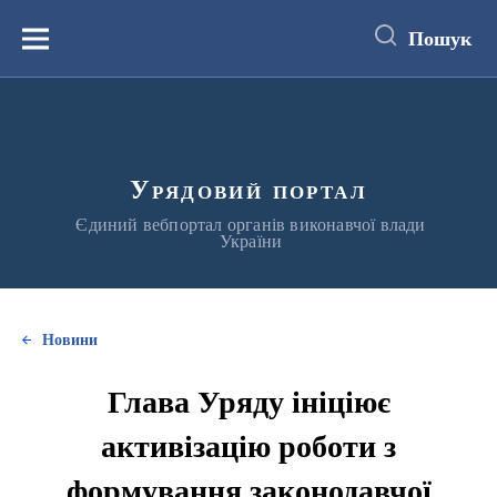
до
основного
Пошук
вмісту
Меню
Урядовий портал
Єдиний вебпортал органів виконавчої влади
України
Новини
Глава Уряду ініціює
активізацію роботи з
формування законодавчої