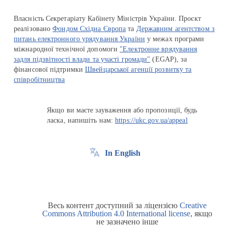
Власність Секретаріату Кабінету Міністрів України. Проєкт
реалізовано
Фондом Східна Європа
та
Державним агентством з
питань електронного урядування України
у межах програми
міжнародної технічної допомоги
"Електронне врядування
задля підзвітності влади та участі громади"
(EGAP), за
фінансової підтримки
Швейцарської агенції розвитку та
співробітництва
Якщо ви маєте зауваження або пропозиції, будь
ласка, напишіть нам:
https://ukc.gov.ua/appeal
In English
Весь контент доступний за ліцензією
Creative
Commons Attribution 4.0 International license
, якщо
не зазначено інше