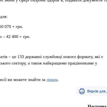
і зміни у сфері охорони здоров’я, подавати документи т
для:
50 070 + грн.
и – 42 400 + грн.
тів – це 133 державні службовці нового формату, які є
дського сектору, а також найкращими працівниками у
нсії ви можете знайти за
.
лінком
Версія для
Наступна