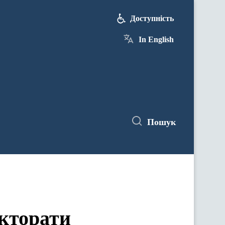
Доступність
In English
Пошук
кторати