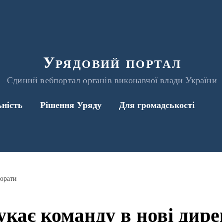
Урядовий портал
Єдиний вебпортал органів виконавчої влади України
ьність
Рішення Уряду
Для громадськості
торати
кає команду в нові дире