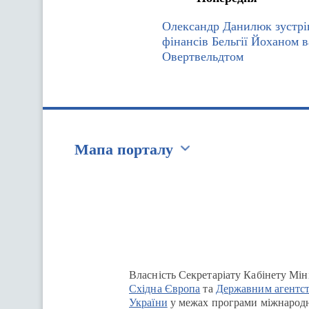
Олександр Данилюк зустрі
фінансів Бельгії Йоханом 
Овертвельдтом
Мапа порталу
Перейти на сайт Ukraine.ua
Власність Секретаріату Кабінету Мін
Східна Європа
та
Державним агентст
України
у межах програми міжнародн