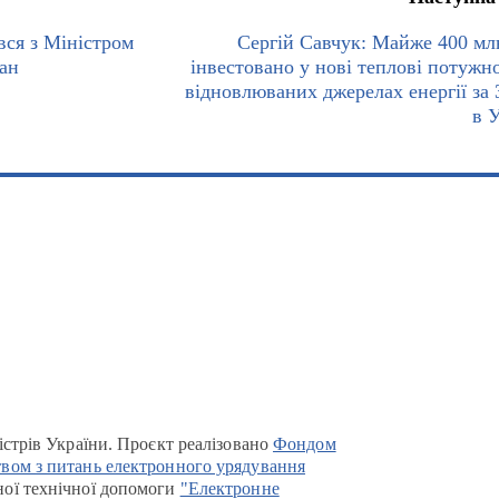
вся з Міністром
Сергій Савчук: Майже 400 мл
ван
інвестовано у нові теплові потужно
відновлюваних джерелах енергії за 
в У
істрів України. Проєкт реалізовано
Фондом
вом з питань електронного урядування
ої технічної допомоги
"Електронне