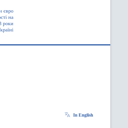
н євро
сті на
3 роки
країні
In English