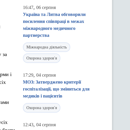
,
16:47
06 серпня
Україна та Литва обговорили
посилення співпраці в межах
й
міжнародного медичного
партнерства
Міжнародна діяльність
 за
Охорона здоров'я
рми і
,
17:29
04 серпня
сіх
МОЗ: Затверджено критерії
госпіталізації, що зміниться для
медиків і пацієнтів
тами
Охорона здоров'я
усіх
,
12:43
04 серпня