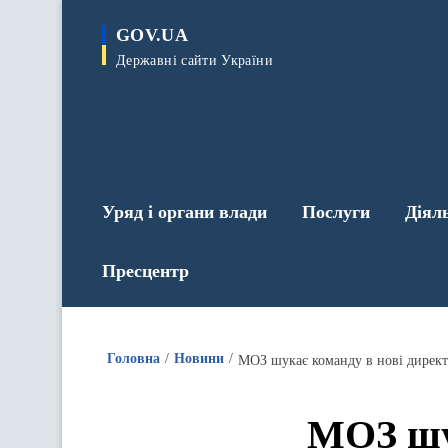
до
основного
GOV.UA
вмісту
Державні сайти України
Уряд і органи влади
Послуги
Діял
Пресцентр
Головна
Новини
МОЗ шукає команду в нові дирек
МОЗ шу