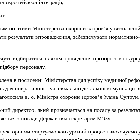
а європейської інтеграції,
ат
ям політики Міністерства охорони здоров’я у визначені
ти результати впровадження, забезпечувати нормативно-
.
будуть відбиратися шляхом проведення прозорого конкурсу
підбору персоналу.
лена в посиленні Міністерства для успіху медичної рефо
ь для оперативної і максимально детальної комунікації в
аголосила в. о. Міністра охорони здоров’я Уляна Супрун.
ний директор, який призначається на посаду за результа
ьняється з посади Державним секретарем
.
МОЗу
иректорів ми стартуємо конкурсний процес і заохочуємо 