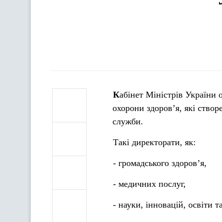
Кабінет Міністрів України оголошує відкриття вакансій у директоратах Міністерства
охорони здоров’я, які ство
служби.
Такі директорати, як:
- громадського здоров’я,
- медичних послуг,
- науки, інновацій, освіти т