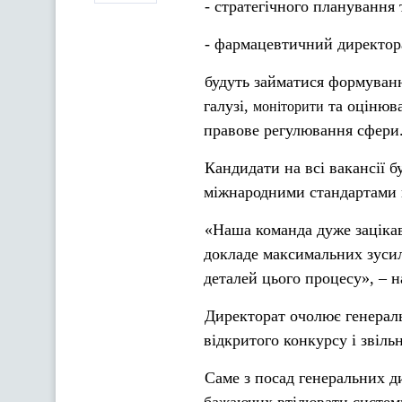
- стратегічного планування т
- фармацевтичний директор
будуть займатися формуванн
галузі,
та оцінюва
моніторити
правове регулювання сфери
Кандидати на всі вакансії 
міжнародними стандартами 
«Наша команда дуже зацікав
докладе максимальних зусил
деталей цього процесу», – н
Директорат очолює генераль
відкритого конкурсу і звіл
Саме з посад генеральних д