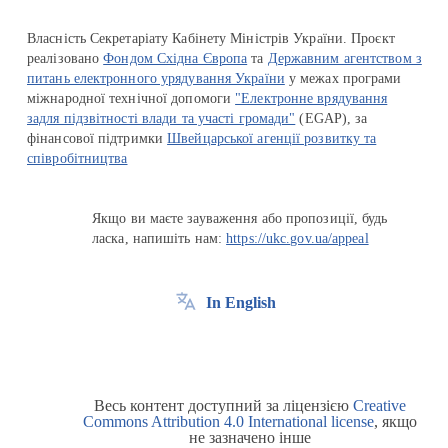
Власність Секретаріату Кабінету Міністрів України. Проєкт
реалізовано
Фондом Східна Європа
та
Державним агентством з
питань електронного урядування України
у межах програми
міжнародної технічної допомоги
"Електронне врядування
задля підзвітності влади та участі громади"
(EGAP), за
фінансової підтримки
Швейцарської агенції розвитку та
співробітництва
Якщо ви маєте зауваження або пропозиції, будь
ласка, напишіть нам:
https://ukc.gov.ua/appeal
In English
Весь контент доступний за ліцензією
Creative
Commons Attribution 4.0 International license
, якщо
не зазначено інше