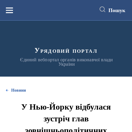
до
основного
Пошук
вмісту
Меню
Урядовий портал
Єдиний вебпортал органів виконавчої влади
України
Новини
У Нью-Йорку відбулася
зустріч глав
зовнішньополітичних