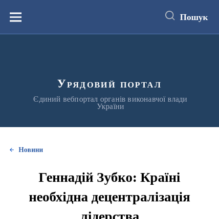
до
основного
Пошук
вмісту
Меню
Урядовий портал
Єдиний вебпортал органів виконавчої влади
України
Новини
Геннадій Зубко: Країні
необхідна децентралізація
лідерства