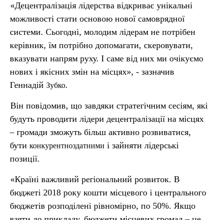
«Децентралізація лідерства відкриває унікальні
можливості стати основою нової самоврядної
системи. Сьогодні, молодим лідерам не потрібен
керівник, їм потрібно допомагати, скеровувати,
вказувати напрям руху. І саме від них ми очікуємо
нових і якісних змін на місцях», - зазначив
Геннадій
.
Зубко
Він повідомив, що завдяки стратегічним сесіям, які
будуть проводити лідери децентралізації на місцях
– громади зможуть більш активно розвиватися,
бути
і зайняти лідерські
конкурентноздатними
позиції.
«Країні важливий регіональний розвиток. В
бюджеті 2018 року кошти місцевого і центрального
бюджетів розподілені рівномірно, по 50%. Якщо
взяти до прикладу, бюджети місцевих громад – це