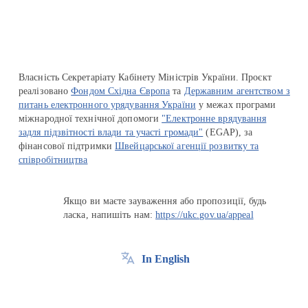
Власність Секретаріату Кабінету Міністрів України. Проєкт
реалізовано
Фондом Східна Європа
та
Державним агентством з
питань електронного урядування України
у межах програми
міжнародної технічної допомоги
"Електронне врядування
задля підзвітності влади та участі громади"
(EGAP), за
фінансової підтримки
Швейцарської агенції розвитку та
співробітництва
Якщо ви маєте зауваження або пропозиції, будь
ласка, напишіть нам:
https://ukc.gov.ua/appeal
In English