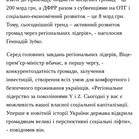
200
, а ДФРР разом з субвенціями на ОТГ і
млрд
грн
соціально-економічний розвиток – це 8
грн.
млрд
Тому, сьогоднішній тренд – активний розвиток
громад через регіональних лідерів», - наголосив
Геннадій
.
Зубко
Серед головних завдань регіональних лідерів, Віце-
прем’єр-міністр вбачає, в першу чергу, -
конкурентоздатність громади, залучення
інвестицій, створення всіх умов для комфортного і
безпечного проживання українців. «Регіональне
лідерство за поколіннями
і
. Сьогодні у вас є
Y
Z
можливість вашої власної соціальної капіталізації.
Уперше в новітній історії України держава відкрила
громадянам великі і перспективні соціальні ліфти»,
- повідомив він.