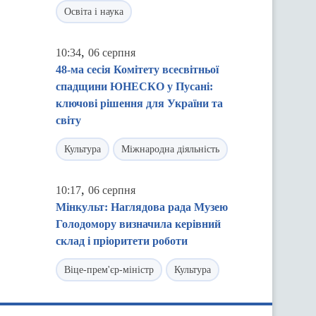
Освіта і наука
,
10:34
06 серпня
48-ма сесія Комітету всесвітньої
спадщини ЮНЕСКО у Пусані:
ключові рішення для України та
світу
Культура
Міжнародна діяльність
,
10:17
06 серпня
Мінкульт: Наглядова рада Музею
Голодомору визначила керівний
склад і пріоритети роботи
Віце-прем'єр-міністр
Культура