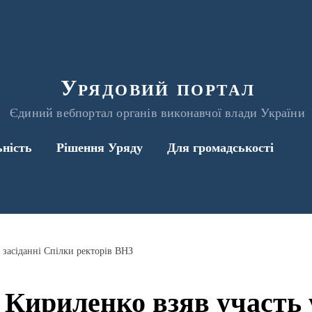
Урядовий портал
Єдиний вебпортал органів виконавчої влади України
ьність
Рішення Уряду
Для громадськості
у засіданні Спілки ректорів ВНЗ
 Кириленко взяв участь у