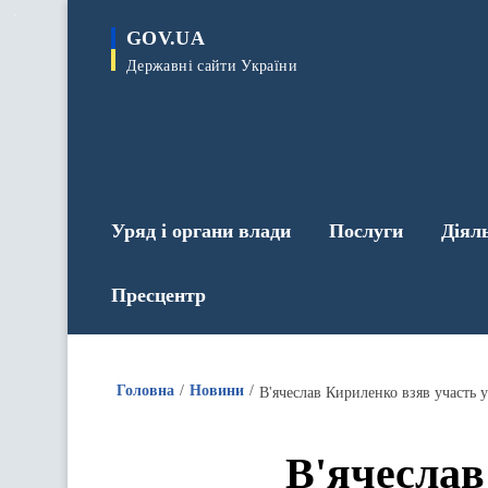
до
основного
GOV.UA
вмісту
Державні сайти України
Уряд і органи влади
Послуги
Діял
Пресцентр
Головна
Новини
В'ячеслав Кириленко взяв участь 
В'ячеслав