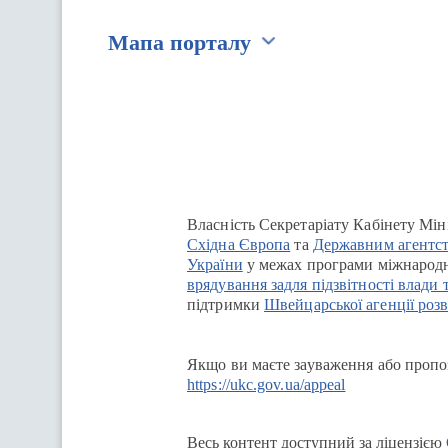
Мапа порталу
Перейти на сайт Ukraine.ua
Власність Секретаріату Кабінету Мін
Східна Європа
та
Державним агентст
України
у межах програми міжнародн
врядування задля підзвітності влади 
підтримки
Швейцарської агенції розв
Якщо ви маєте зауваження або пропоз
https://ukc.gov.ua/appeal
Весь контент доступний за ліцензією