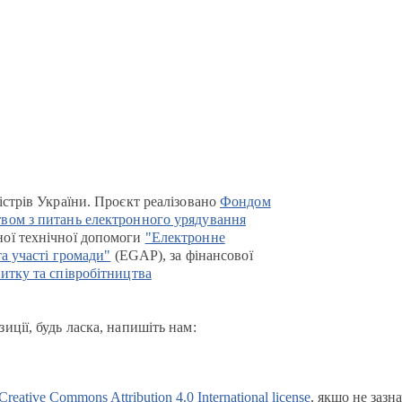
істрів України. Проєкт реалізовано
Фондом
вом з питань електронного урядування
ої технічної допомоги
"Електронне
та участі громади"
(EGAP), за фінансової
итку та співробітництва
иції, будь ласка, напишіть нам:
Creative Commons Attribution 4.0 International license
, якщо не зазн