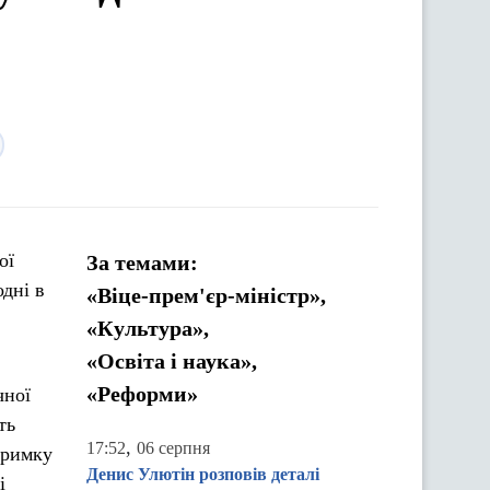
ої
За темами:
одні в
«Віце-прем'єр-міністр»,
«Культура»,
«Освіта і наука»,
«Реформи»
чної
ть
,
17:52
06 серпня
тримку
Денис Улютін розповів деталі
і