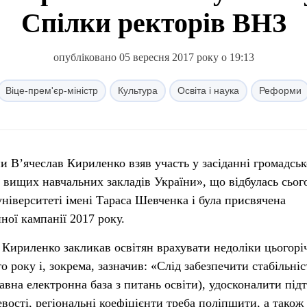
Спілки ректорів ВНЗ
опубліковано 05 вересня 2017 року о 19:13
Віце-прем'єр-міністр
Культура
Освіта і наука
Реформи
и В’ячеслав Кириленко взяв участь у засіданні громадськ
в вищих навчальних закладів України», що відбулась сьог
ніверситеті імені Тараса Шевченка і була присвячена
ної кампанії 2017 року.
 Кириленко закликав освітян врахувати недоліки цьогорі
о року і, зокрема, зазначив: «Слід забезпечити стабільніс
на електронна база з питань освіти), удосконалити під
евості, регіональні коефіцієнти треба поліпшити, а також 