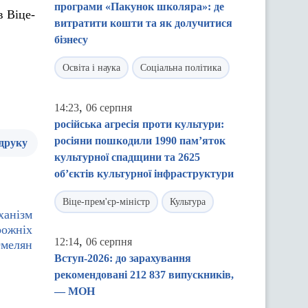
програми «Пакунок школяра»: де
в Віце-
витратити кошти та як долучитися
бізнесу
Освіта і наука
Соціальна політика
,
14:23
06 серпня
російська агресія проти культури:
росіяни пошкодили 1990 пам’яток
 друку
культурної спадщини та 2625
об’єктів культурної інфраструктури
Віце-прем'єр-міністр
Культура
ханізм
рожніх
,
12:14
06 серпня
Омелян
Вступ-2026: до зарахування
рекомендовані 212 837 випускників,
— МОН