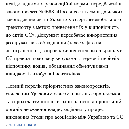
невідкладними є революційні норми, передбачені в
законопроекті №4683 «Про внесення змін до деяких
законодавчих актів України у сфері автомобільного
транспорту з метою приведення їх у відповідність
до актів ЄС». Документ передбачає використання
обладнання (тахографів) на
реєструвального
автотранспорті, запровадження спільних з країнами
ЄС правил щодо часу керування, перерв і періодів
відпочинку водіїв, обладнання обмежувачами
швидкості автобусів і вантажівок.
Повний перелік пріоритетних законопроектів,
складений Урядовим офісом з питань європейської
та євроатлантичної інтеграції на основі пропозицій
органів державної влади, задіяних у процес
виконання Угоди про асоціацію між Україною та ЄС
-
.
за цим
лінком