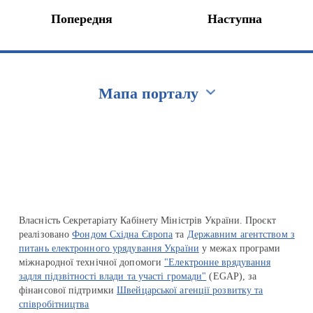
Попередня
Наступна
Мапа порталу
Перейти на сайт Ukraine.ua
Власність Секретаріату Кабінету Міністрів України. Проєкт
реалізовано
Фондом Східна Європа
та
Державним агентством з
питань електронного урядування України
у межах програми
міжнародної технічної допомоги
"Електронне врядування
задля підзвітності влади та участі громади"
(EGAP), за
фінансової підтримки
Швейцарської агенції розвитку та
співробітництва