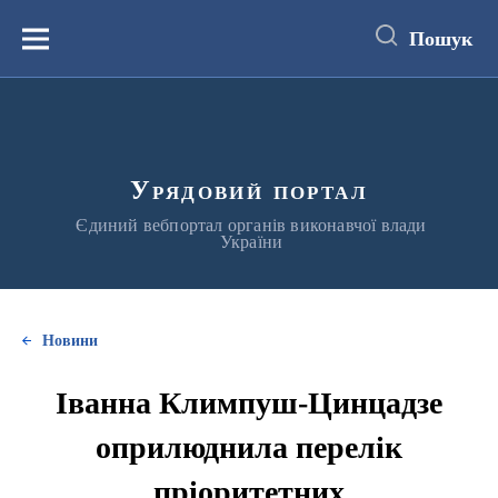
до
основного
Пошук
вмісту
Меню
Урядовий портал
Єдиний вебпортал органів виконавчої влади
України
Новини
Іванна Климпуш-Цинцадзе
оприлюднила перелік
пріоритетних