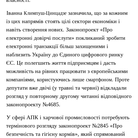
власності.
Іванна
зазначила, що за кожним
Климпуш-Цинцадзе
із цих напрямів стоять цілі сектори економіки і
навіть створення нових. Законопроект «Про
електронні довірчі послуги» покликаний зробити
електронні транзакції більш захищеними і
наблизить Україну до Єдиного цифрового ринку
ЄС. Це полегшить життя підприємцям і дасть
можливість на рівних працювати з європейськими
компаніями, користуючись лише
. Проте
смартфоном
депутати вже двічі (у травні та червні) відкладали
розгляд у повторному другому читанні відповідного
законопроекту №4685.
У сфері АПК і харчової промисловості потребують
термінового розгляду законопроект №2845 «Про
безпечність та гігієну кормів», який спрямований