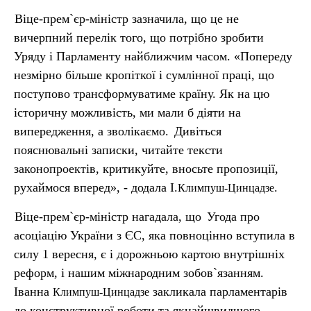
Віце-прем`єр-міністр зазначила, що це не
вичерпний перелік того, що потрібно зробити
Уряду і Парламенту найближчим часом. «Попереду
незмірно більше кропіткої і сумлінної праці, що
поступово трансформуватиме країну. Як на цю
історичну можливість, ми мали б діяти на
випередження, а зволікаємо.
Дивіться
пояснювальні записки, читайте тексти
законопроектів, критикуйте, вносьте пропозиції,
рухаймося вперед», - додала І.
.
Климпуш-Цинцадзе
Віце-прем`єр-міністр нагадала, що
Угода про
асоціацію України з ЄС, яка повноцінно вступила в
силу 1 вересня, є і дорожньою картою внутрішніх
реформ, і нашим міжнародним зобов`язанням.
Іванна
закликала парламентарів
Климпуш-Цинцадзе
до конструктивної роботи та якнайшвидшого