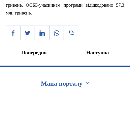
гривень.
ОСББ-учасникам
програми відшкодовано 57,3
млн
гривень.
Попередня
Наступна
Мапа порталу
Перейти на сайт Ukraine.ua