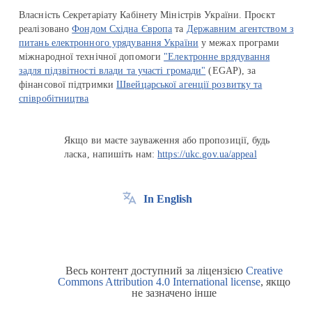
Власність Секретаріату Кабінету Міністрів України. Проєкт
реалізовано
Фондом Східна Європа
та
Державним агентством з
питань електронного урядування України
у межах програми
міжнародної технічної допомоги
"Електронне врядування
задля підзвітності влади та участі громади"
(EGAP), за
фінансової підтримки
Швейцарської агенції розвитку та
співробітництва
Якщо ви маєте зауваження або пропозиції, будь
ласка, напишіть нам:
https://ukc.gov.ua/appeal
In English
Весь контент доступний за ліцензією
Creative
Commons Attribution 4.0 International license
, якщо
не зазначено інше