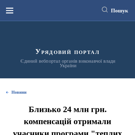
до
основного
Пошук
вмісту
Меню
Урядовий портал
Єдиний вебпортал органів виконавчої влади
України
Новини
Близько 24 млн грн.
компенсацій отримали
учасники програми "теплих