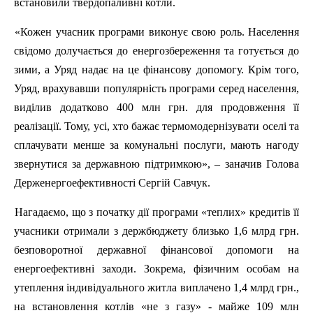
встановили твердопаливні котли.
«Кожен учасник програми виконує свою роль. Населення
свідомо долучається до енергозбереження та готується до
зими, а Уряд надає на це фінансову допомогу. Крім того,
Уряд, врахувавши популярність програми серед населення,
виділив додатково 400
млн
грн. для продовження її
реалізації. Тому, усі, хто бажає
термомодернізувати
оселі та
сплачувати менше за комунальні послуги, мають нагоду
звернутися за державною підтримкою», –
заначив
Голова
Держенергоефективності
Сергій Савчук.
Нагадаємо, що з початку дії програми «теплих» кредитів її
учасники отримали з держбюджету близько 1,6 млрд грн.
безповоротної державної фінансової допомоги на
енергоефективні заходи. Зокрема, фізичним особам на
утеплення індивідуального житла виплачено 1,4
млрд
грн.,
на встановлення котлів «не з газу» - майже 109
млн