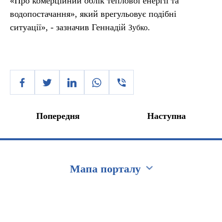
«Про комерційний облік теплової енергії та
водопостачання», який врегульовує подібні
ситуації», - зазначив Геннадій
.
Зубко
Попередня
Наступна
Мапа порталу
Перейти на сайт Ukraine.ua