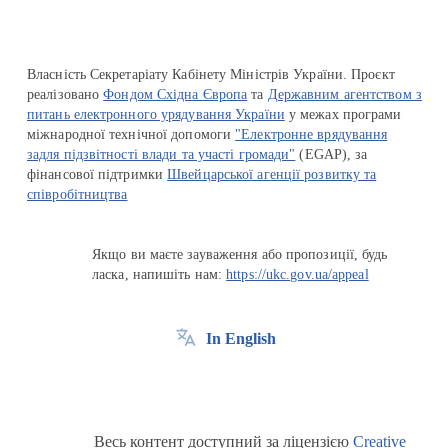
Власність Секретаріату Кабінету Міністрів України. Проєкт
реалізовано
Фондом Східна Європа
та
Державним агентством з
питань електронного урядування України
у межах програми
міжнародної технічної допомоги
"Електронне врядування
задля підзвітності влади та участі громади"
(EGAP), за
фінансової підтримки
Швейцарської агенції розвитку та
співробітництва
Якщо ви маєте зауваження або пропозиції, будь
ласка, напишіть нам:
https://ukc.gov.ua/appeal
In English
Весь контент доступний за ліцензією
Creative