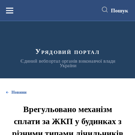
до
основного
Пошук
вмісту
Меню
Урядовий портал
Єдиний вебпортал органів виконавчої влади
України
Новини
Врегульовано механізм
сплати за ЖКП у будинках з
різними типами лічильників