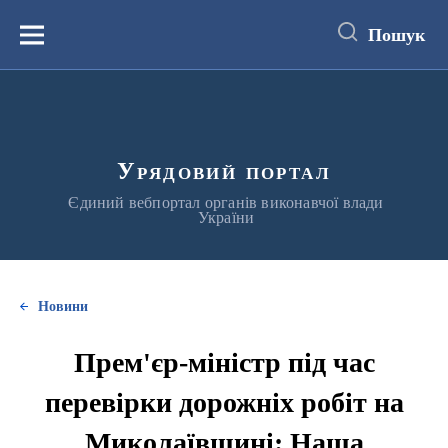
до
основного
Пошук
вмісту
Меню
Урядовий портал
Єдиний вебпортал органів виконавчої влади
України
Новини
Прем'єр-міністр під час
перевірки дорожніх робіт на
Миколаївщині: Наша