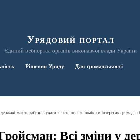
Урядовий портал
Єдиний вебпортал органів виконавчої влади України
ьність
Рішення Уряду
Для громадськості
державі мають забезпечувати зростання економіки в інтересах громадян і
ройсман: Всі зміни у д