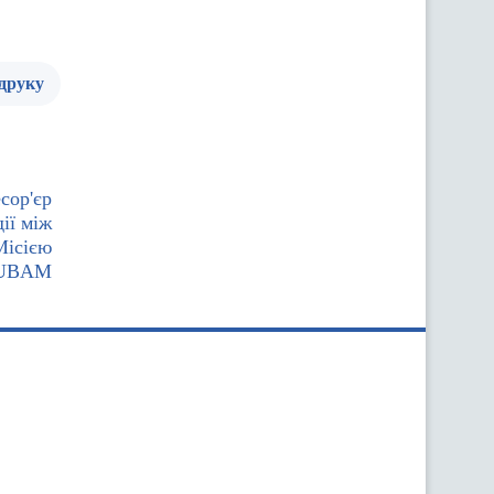
 друку
сор'єр
ії між
Місією
UBAM