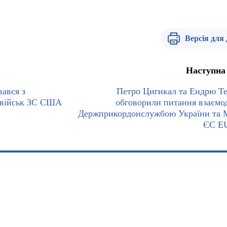
Версія для
Наступна
ався з
Петро Цигикал та Ендрю Те
 військ ЗС США
обговорили питання взаємод
Держприкордонслужбою України та 
ЄС E