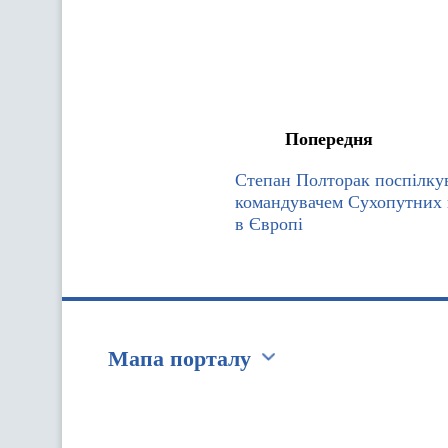
Попередня
Степан Полторак поспілкув
командувачем Сухопутних
в Європі
Мапа порталу
Перейти на сайт Ukraine.ua