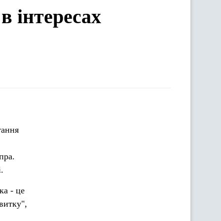
в інтересах
пра.
.
ка - це
витку",