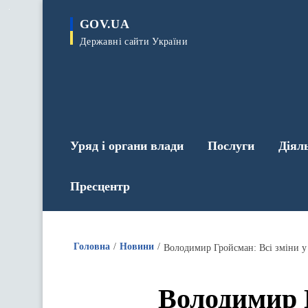
до
основного
GOV.UA
вмісту
Державні сайти України
Уряд і органи влади
Послуги
Діял
Пресцентр
Головна
Новини
Володимир Гройсман: Всі зміни у 
Володимир Г