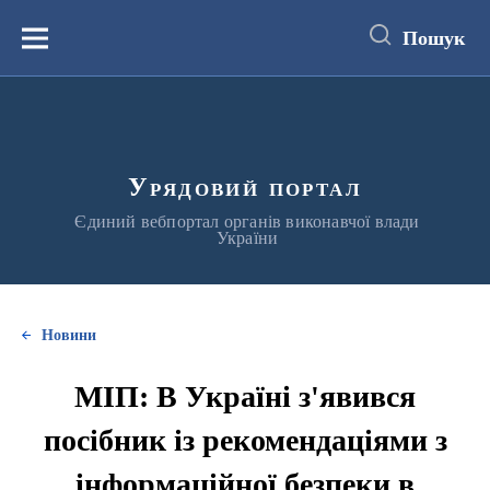
до
основного
Пошук
вмісту
Меню
Урядовий портал
Єдиний вебпортал органів виконавчої влади
України
Новини
МІП: В Україні з'явився
посібник із рекомендаціями з
інформаційної безпеки в