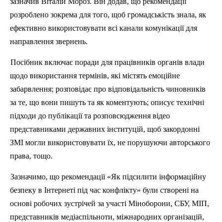
зазначив
Віталій
Мороз
.
Він додав, що рекомендації
розроблено зокрема для того, щоб громадськість знала, як
ефективно використовувати всі канали комунікації для
направлення звернень.
Пос
ібник включає поради для працівників органів влади
щодо використання термінів, які містять емоційне
забарвлення; розповідає про відповідальність чиновників
за те, що вони пишуть та як коментують; описує
техн
ічні
підходи до публікації та розповсюдження відео
представниками державних інституцій, щоб закордонні
ЗМІ могли використовувати їх, не порушуючи авторського
права, тощо.
Зазначимо, що рекомендації «Як
п
ідсилити інформаційну
безпеку в Інтернеті під час конфлікту» були створені на
основі робочих зустрічей за участі Міноборони, СБУ, МІП,
представників медіаспільноти, міжнародних організацій,