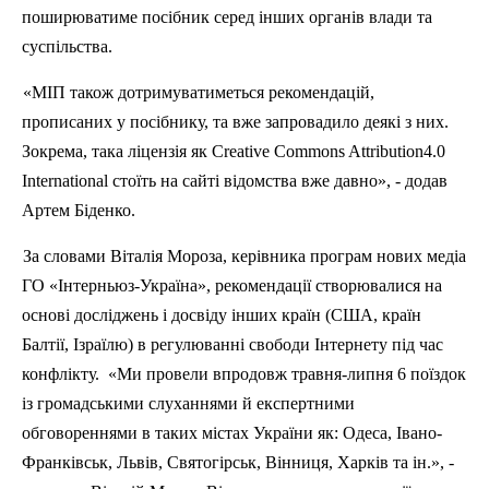
поширюватиме
пос
ібник серед інших органів влади та
суспільства.
«МІ
П
також дотримуватиметься рекомендацій,
прописаних у посібнику, та вже запровадило деякі з них.
Зокрема, така ліцензія як
Creative
Commons
Attribution
4.0
International
стоїть на сайті відомства вже давно», - додав
Артем
Б
іденко.
За
словами
Віталія
Мороза
,
керівника
програм
нових
медіа
ГО «
Інтерньюз-Україна
»,
рекомендації
створювалися
на
основі
досліджень
і
досвіду
інших
країн
(США,
країн
Балтії
,
Ізраїлю
) в
регулюванні
свободи
Інтернету
під
час
конфлікту
.
«
Ми
провели
впродовж
травня-липня
6
поїздок
із
громадськими
слуханнями
й
експертними
обговореннями
в
таких
містах
України
як
:
Одеса
,
Івано-
Франківськ
,
Львів
,
Святогірськ
,
Вінниця
,
Харків
та
ін
.»
, -