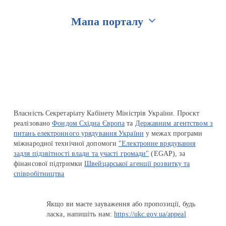
Мапа порталу
Перейти на сайт Ukraine.ua
Власність Секретаріату Кабінету Міністрів України. Проєкт
реалізовано
Фондом Східна Європа
та
Державним агентством з
питань електронного урядування України
у межах програми
міжнародної технічної допомоги
"Електронне врядування
задля підзвітності влади та участі громади"
(EGAP), за
фінансової підтримки
Швейцарської агенції розвитку та
співробітництва
Якщо ви маєте зауваження або пропозиції, будь
ласка, напишіть нам:
https://ukc.gov.ua/appeal