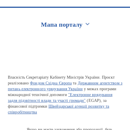
Мапа порталу
Перейти на сайт Ukraine.ua
Власність Секретаріату Кабінету Міністрів України. Проєкт
реалізовано
Фондом Східна Європа
та
Державним агентством з
питань електронного урядування України
у межах програми
міжнародної технічної допомоги
"Електронне врядування
задля підзвітності влади та участі громади"
(EGAP), за
фінансової підтримки
Швейцарської агенції розвитку та
співробітництва
Якщо ви маєте зауваження або пропозиції, будь