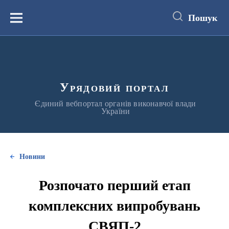
до
основного
Пошук
вмісту
Меню
Урядовий портал
Єдиний вебпортал органів виконавчої влади
України
Новини
Розпочато перший етап
комплексних випробувань
СВЯП-2