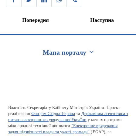
Попередня
Наступна
Мапа порталу
Перейти на сайт Ukraine.ua
Власність Секретаріату Кабінету Міністрів України. Проєкт
реалізовано
Фондом Східна Європа
та
Державним агентством з
питань електронного урядування України
у межах програми
міжнародної технічної допомоги
"Електронне врядування
задля підзвітності влади та участі громади"
(EGAP), за