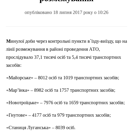
опубліковано 18 липня 2017 року о 10:26
Минулої
доби
через
контрольні
пункти
в`їзду-виїзду
,
що
на
лінії
розмежування
в
районі
проведення
АТО,
прослідувало
37
,1
тисячі
осіб
та
5,4
тисячі
транспортних
засобів
:
«Майорське» – 8012 осіб та 1019 транспортних засобі
в
;
«Мар’їнка» – 8982 осіб та 1757 транспортних засобі
в
;
«Новотроїцьке» – 7976 осіб та 1659 транспортних засобі
в
;
«Гнутове» – 4177 осіб та 979 транспортних засобі
в
;
«Станиця Луганська» – 8039
осіб
.