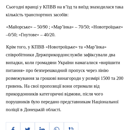
Сьогодні вранці у КПВВ
на
в’їзд та виїзд знаходилася така
кількість транспортних засобів:
«
Майорське
» – 50/
90 ;
«
Мар’їнка
» – 70/50; «
Новотроїцьке
»
–0/50; «
Гнутове
» – 40/20.
Крім
того
, у КПВВ «
Новотроїцьке
»
та
«
Мар’їнка
»
співробітники
Держприкордонслужби
зафіксували
два
випадки
,
коли
громадяни
України
намагалися
«
вирішити
питання
»
про
безперешкодний
пропуск
через
лінію
розмежування
за
грошові
винагороди
у
розмірі
1500
та
200
гривень
.
На
свої
пропозиції
вони
отримали
від
прикордонників
категоричні
відмови
,
п
ісля
чого
порушників
було
передано
представникам
Національної
поліції
в
Донецькій
області
.