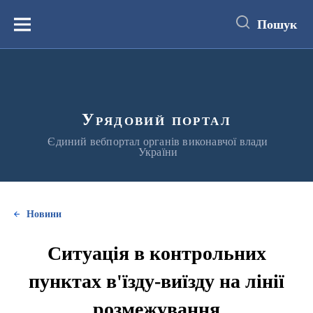
до
основного
Пошук
вмісту
Меню
Урядовий портал
Єдиний вебпортал органів виконавчої влади
України
Новини
Ситуація в контрольних
пунктах в'їзду-виїзду на лінії
розмежування