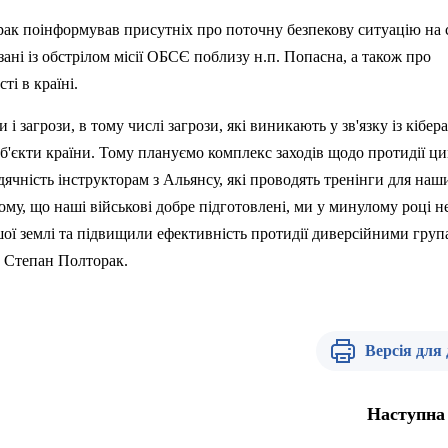
рак
поінформував присутніх про поточну
безпекову
ситуацію на 
язані із обстрілом місії ОБСЄ поблизу
н.п
.
Попасна
, а також про
ті в країні.
 і загрози, в тому числі загрози, які виникають у зв'язку із
кібер
б'єкти країни. Тому плануємо комплекс заходів щодо протидії ц
ячність інструкторам з Альянсу, які проводять тренінги для наш
ому, що наші військові добре підготовлені, ми у минулому році н
ї землі та підвищили ефективність протидії диверсійними група
и Степан
Полторак
.
Версія для
Наступна