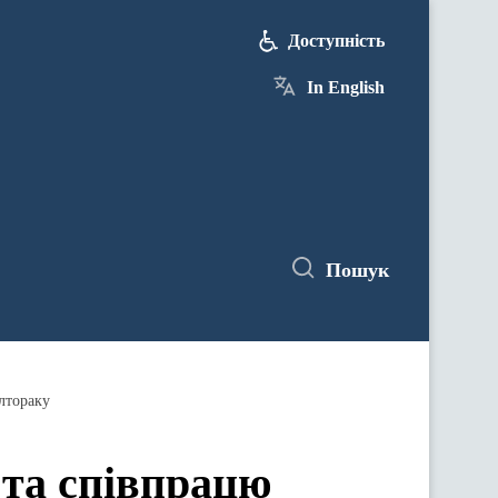
Доступність
In English
Пошук
лтораку
 та співпрацю