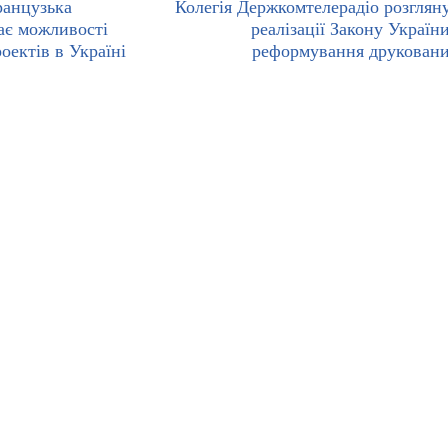
ранцузька
Колегія Держкомтелерадіо розгляну
ає можливості
реалізації Закону Україн
оектів в Україні
реформування друкован