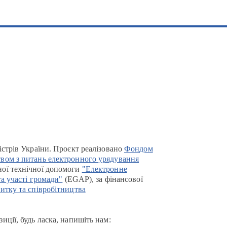
істрів України. Проєкт реалізовано
Фондом
вом з питань електронного урядування
ої технічної допомоги
"Електронне
та участі громади"
(EGAP), за фінансової
итку та співробітництва
иції, будь ласка, напишіть нам: