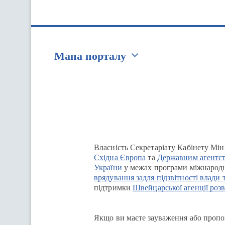
Мапа порталу
Перейти на сайт Ukraine.ua
Власність Секретаріату Кабінету Мін
Східна Європа
та
Державним агентст
України
у межах програми міжнародн
врядування задля підзвітності влади 
підтримки
Швейцарської агенції розв
Якщо ви маєте зауваження або пропоз