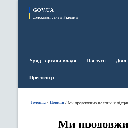
до
основного
GOV.UA
вмісту
Державні сайти України
Уряд і органи влади
Послуги
Діял
Пресцентр
Головна
Новини
Ми продовжимо політичну підтрим
Ми продовжим