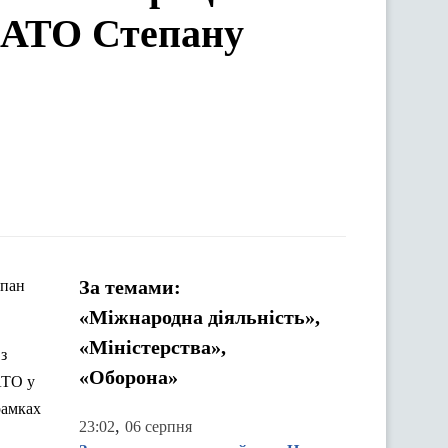
 НАТО Степану
За темами:
епан
«Міжнародна діяльність»,
«Міністерства»,
з
«Оборона»
АТО у
рамках
,
23:02
06 серпня