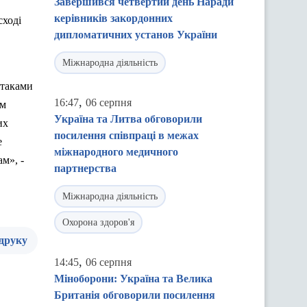
Завершився четвертий день Наради
керівників закордонних
сході
дипломатичних установ України
Міжнародна діяльність
атаками
,
16:47
06 серпня
им
Україна та Литва обговорили
их
посилення співпраці в межах
е
міжнародного медичного
м», -
партнерства
Міжнародна діяльність
Охорона здоров'я
 друку
,
14:45
06 серпня
Міноборони: Україна та Велика
Британія обговорили посилення