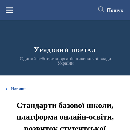
до
основного
Пошук
вмісту
Меню
Урядовий портал
Єдиний вебпортал органів виконавчої влади
України
Новини
Стандарти базової школи,
платформа онлайн-освіти,
розвиток студентської