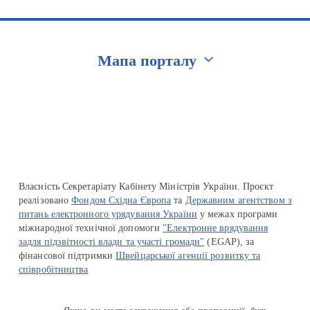
Мапа порталу
Перейти на сайт Ukraine.ua
Власність Секретаріату Кабінету Міністрів України. Проєкт
реалізовано
Фондом Східна Європа
та
Державним агентством з
питань електронного урядування України
у межах програми
міжнародної технічної допомоги
"Електронне врядування
задля підзвітності влади та участі громади"
(EGAP), за
фінансової підтримки
Швейцарської агенції розвитку та
співробітництва