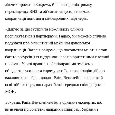
діючих проектів. Зокрема, йшлося про підтримку
переміщених
ВНЗ
та об’єднання зусиль навколо
координації допомоги міжнародних партнерів.
«Дякую за цю зустріч та можливість ближче
поспілкуватися з партнерами. Гадаю, ми можемо спільно
подумати про більш тісний механізм донорської
координації. Загальновідомо, що посольства мають не так
багато ресурсів для підтримки, але пріоритетними є великі
проекти. У разі правильної співпраці ми зможемо
об’єднати зусилля та спрямувати їх на реалізацію дійсно
важливих речей», – додала Раїса
Венелейнен
, фінський
освітній експерт, що наразі безпосередньо співпрацює з
МОН
.
Зокрема, Раїса
Венелейнен
була однією з експертів, що
визначали пріоритетні напрямки співпраці України з