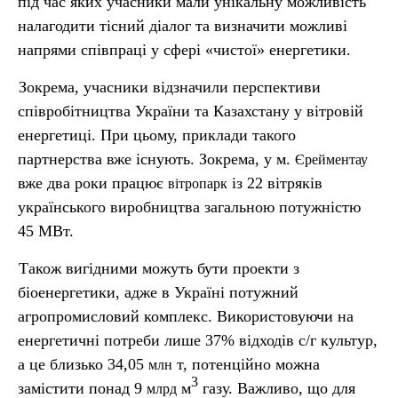
під час яких учасники мали унікальну можливість
налагодити тісний діалог та визначити можливі
напрями співпраці у сфері «чистої» енергетики.
Зокрема, учасники відзначили перспективи
співробітництва України та Казахстану у вітровій
енергетиці. При цьому, приклади такого
партнерства вже існують. Зокрема, у м.
Єрейментау
вже два роки працює
із 22 вітряків
вітропарк
українського виробництва загальною потужністю
45 МВт.
Також вигідними можуть бути проекти з
біоенергетики, адже в Україні потужний
агропромисловий комплекс. Використовуючи на
енергетичні потреби лише 37% відходів с/г культур,
а це близько 34,05
т, потенційно можна
млн
3
замістити понад 9
м
газу. Важливо, що для
млрд