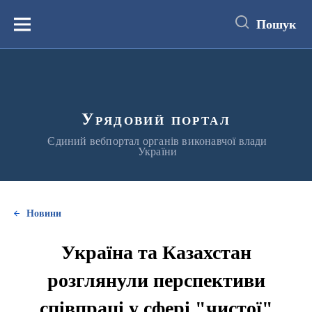
до
основного
Пошук
вмісту
Меню
Урядовий портал
Єдиний вебпортал органів виконавчої влади
України
Новини
Україна та Казахстан
розглянули перспективи
співпраці у сфері "чистої"