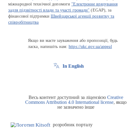
міжнародної технічної допомоги
"Електронне врядування
задля підзвітності влади та участі громади"
(EGAP), за
фінансової підтримки
Швейцарської агенції розвитку та
співробітництва
Якщо ви маєте зауваження або пропозиції, будь
ласка, напишіть нам:
https://ukc.gov.ua/appeal
In English
Весь контент доступний за ліцензією
Creative
Commons Attribution 4.0 International license
, якщо
не зазначено інше
розробник порталу