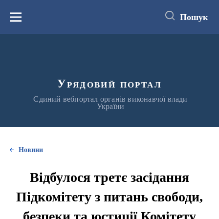
до
основного
Пошук
вмісту
Меню
Урядовий портал
Єдиний вебпортал органів виконавчої влади
України
Новини
Відбулося третє засідання
Підкомітету з питань свободи,
безпеки та юстиції Комітету