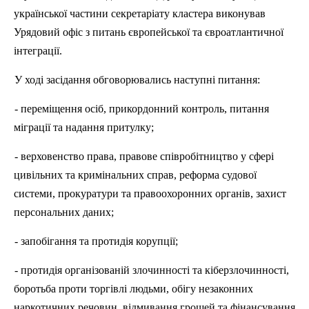
української частини секретаріату кластера виконував
Урядовий офіс з питань європейської та євроатлантичної
інтеграції.
У ході засідання обговорювались наступні питання:
- переміщення осіб, прикордонний контроль, питання
міграції та надання притулку;
- верховенство права, правове співробітництво у сфері
цивільних та кримінальних справ, реформа судової
системи, прокуратури та правоохоронних органів, захист
персональних даних;
- запобігання та протидія корупції;
- протидія організованій злочинності та кіберзлочинності,
боротьба проти торгівлі людьми, обігу незаконних
наркотичних речовин, відмивання грошей та фінансування