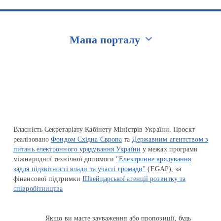
Мапа порталу
Перейти на сайт Ukraine.ua
Власність Секретаріату Кабінету Міністрів України. Проєкт
реалізовано
Фондом Східна Європа
та
Державним агентством з
питань електронного урядування України
у межах програми
міжнародної технічної допомоги
"Електронне врядування
задля підзвітності влади та участі громади"
(EGAP), за
фінансової підтримки
Швейцарської агенції розвитку та
співробітництва
Якщо ви маєте зауваження або пропозиції, будь