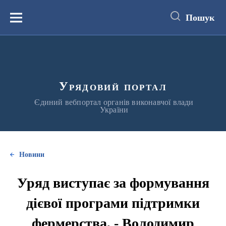
до
основного
Пошук
вмісту
Меню
Урядовий портал
Єдиний вебпортал органів виконавчої влади
України
Новини
Уряд виступає за формування
дієвої програми підтримки
фермерства, - Володимир