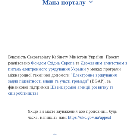
Мапа порталу
Перейти на сайт Ukraine.ua
Власність Секретаріату Кабінету Міністрів України. Проєкт
реалізовано
Фондом Східна Європа
та
Державним агентством з
питань електронного урядування України
у межах програми
міжнародної технічної допомоги
"Електронне врядування
задля підзвітності влади та участі громади"
(EGAP), за
фінансової підтримки
Швейцарської агенції розвитку та
співробітництва
Якщо ви маєте зауваження або пропозиції, будь
ласка, напишіть нам:
https://ukc.gov.ua/appeal