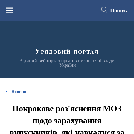
до
основного
Пошук
вмісту
Меню
Урядовий портал
Єдиний вебпортал органів виконавчої влади
України
Новини
Покрокове роз'яснення МОЗ
щодо зарахування
випускників, які навчалися за