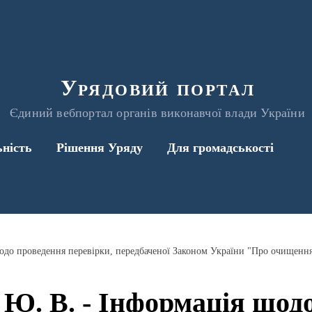
Урядовий портал
Єдиний вебпортал органів виконавчої влади України
ьність
Рішення Уряду
Для громадськості
одо проведення перевірки, передбаченої Законом України "Про очищенн
Ю. В. - Інформація щод