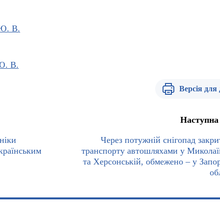
Ю. В.
Ю. В.
Версія для
Наступна
хніки
Через потужній снігопад закри
країнським
транспорту автошляхами у Миколаї
та Херсонській, обмежено – у Запор
об