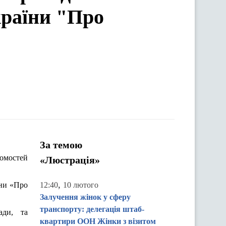
країни "Про
За темою
домостей
«Люстрація»
,
їни «Про
12:40
10 лютого
Залучення жінок у сферу
транспорту: делегація штаб-
ади, та
квартири ООН Жінки з візитом