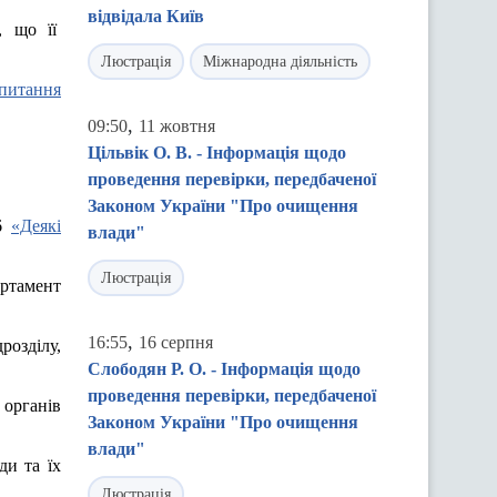
відвідала Київ
, що її
Люстрація
Міжнародна діяльність
 питання
,
09:50
11 жовтня
Цільвік О. В. - Інформація щодо
проведення перевірки, передбаченої
Законом України "Про очищення
66
«Деякі
влади"
Люстрація
ртамент
,
16:55
16 серпня
розділу,
Слободян Р. О. - Інформація щодо
проведення перевірки, передбаченої
органів
Законом України "Про очищення
влади"
ди та їх
Люстрація