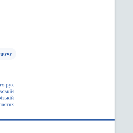
 друку
то рух
вській
ізькій
ластях