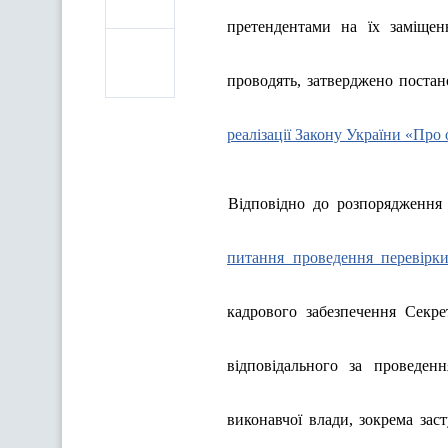
претендентами на їх заміщен
проводять, затверджено поста
реалізації Закону України «Про
Відповідно до розпорядження
питання проведення перевірк
кадрового забезпечення Секре
відповідального за проведен
виконавчої влади, зокрема заст