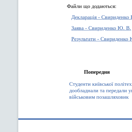
Файли що додаються:
Декларація - Свириденко 
Заява - Свириденко Ю. В.
Результати - Свириденко 
Попередня
Студенти київської політе
дообладнали та передали у
військовим позашляховик