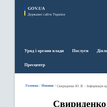
до
основного
GOV.UA
вмісту
Державні сайти України
Уряд і органи влади
Послуги
Діял
Пресцентр
Головна
Новини
Свириденко Ю. В. - Інформація щ
Свириденко 