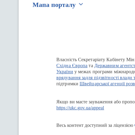
Мапа порталу
Перейти на сайт Ukraine.ua
Власність Секретаріату Кабінету Мін
Східна Європа
та
Державним агентст
України
у межах програми міжнародн
врядування задля підзвітності влади 
підтримки
Швейцарської агенції розв
Якщо ви маєте зауваження або пропоз
https://ukc.gov.ua/appeal
Весь контент доступний за ліцензією