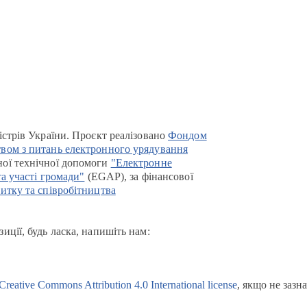
істрів України. Проєкт реалізовано
Фондом
вом з питань електронного урядування
ої технічної допомоги
"Електронне
та участі громади"
(EGAP), за фінансової
итку та співробітництва
иції, будь ласка, напишіть нам:
Creative Commons Attribution 4.0 International license
, якщо не зазн