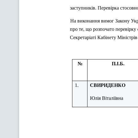
заступників. Перевірка стосовно
На виконання вимог Закону Укр
про те, що розпочато перевірку
Секретаріаті Кабінету Міністрів
№
П.І.Б.
1.
СВИРИДЕНКО
Юлія Віталіївна