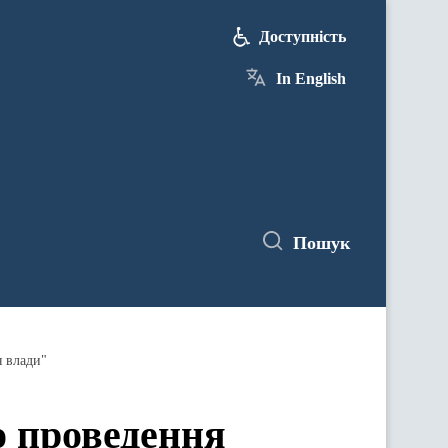
Доступність
In English
Пошук
я влади"
о проведення