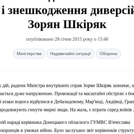
і знешкодження диверсій
Зорян Шкіряк
опубліковано 28 січня 2015 року о 15:46
Міністерства
Надзвичайні ситуації
Оборона
 дій, радник Міністра внутрішніх справ Зорян Шкіряк зазначає, 
шається дуже напруженою.
Провокації та масштабні обстріли з бо
 атаки ворога відбулися в Дебальцевому, Мар'інці, Авдіівці, Гра
продовжують гинути мирні люди. На жаль, є втрати серед воїнів
ивній нараді керівника Донецького обласного ГУМВС В'ячеслава
оохоронців
в
умовах війни. Було заслухано звіт керівників структ