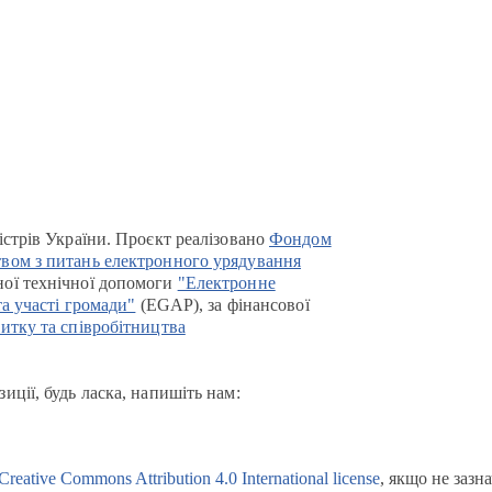
істрів України. Проєкт реалізовано
Фондом
вом з питань електронного урядування
ої технічної допомоги
"Електронне
та участі громади"
(EGAP), за фінансової
итку та співробітництва
иції, будь ласка, напишіть нам:
Creative Commons Attribution 4.0 International license
, якщо не зазн