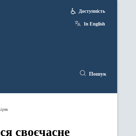
Доступність
In English
Пошук
кіряк
ся своєчасне