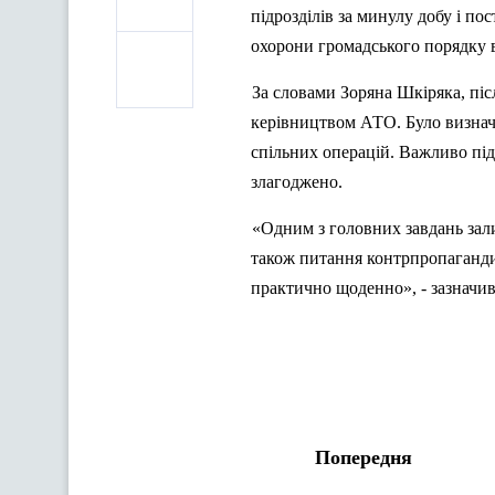
п
ідрозділів за минулу добу і по
охорони громадського порядку в 
За словами Зоряна Шкіряка,
п
іс
керівництвом АТО. Було визначе
спільних операцій. Важливо
п
і
злагоджено.
«Одним з головних завдань зал
також питання контрпропаганди
практично щоденно», - зазначив
Попередня