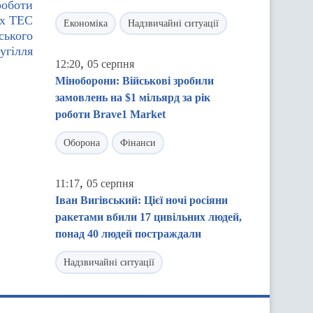
роботи
их ТЕС
Економіка
Надзвичайні ситуації
ського
угілля
,
12:20
05 серпня
Міноборони: Військові зробили
замовлень на $1 мільярд за рік
роботи Brave1 Market
Оборона
Фінанси
,
11:17
05 серпня
Іван Вигівський: Цієї ночі росіяни
ракетами вбили 17 цивільних людей,
понад 40 людей постраждали
Надзвичайні ситуації