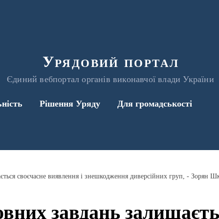
Урядовий портал
Єдиний вебпортал органів виконавчої влади України
ьність
Рішення Уряду
Для громадськості
ється своєчасне виявлення і знешкодження диверсійних груп, - Зорян Ш
овних завдань залишаєть