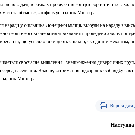
ставлено задачі, в рамках проведення контртерористичних заходів
місті та області», - інформує радник Міністра.
ля наради у очільника Донецької міліції, відбули на нараду з вій
но першочергові оперативні завдання і проведено аналіз попер
дкреслити, що усі силовики діють спільно, як єдиний механізм, чіт
ишається своєчасне виявлення і знешкодження диверсійних груп,
 серед населення. Власне, затримання
п
ідозрілих осіб відбувают
 радник Міністра.
Версія для
Наступна