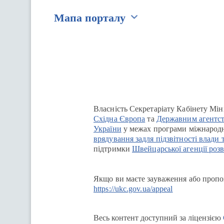
Мапа порталу
Перейти на сайт Ukraine.ua
Власність Секретаріату Кабінету Мін
Східна Європа
та
Державним агентст
України
у межах програми міжнародн
врядування задля підзвітності влади 
підтримки
Швейцарської агенції розв
Якщо ви маєте зауваження або пропоз
https://ukc.gov.ua/appeal
Весь контент доступний за ліцензією