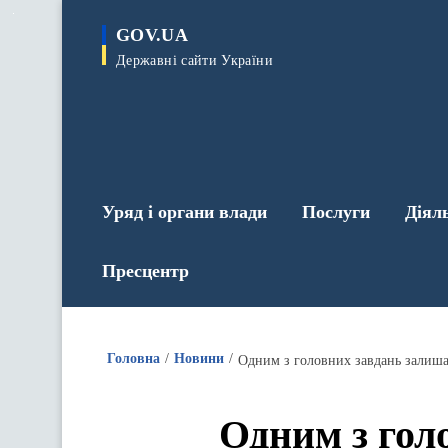
до
основного
GOV.UA
вмісту
Державні сайти України
Уряд і органи влади
Послуги
Діял
Пресцентр
Головна
Новини
Одним з головних завдань залиша
Одним з гол