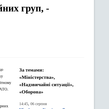
них груп, -
За темами:
що
ку
«Міністерства»,
нітному
«Надзвичайні ситуації»,
 АТО.
«Оборона»
,
14:45
06 серпня
урних