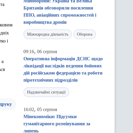
Міноборони: Україна та Велика
 та
Британія обговорили посилення
ППО, авіаційних спроможностей і
виробництва дронів
ськовим
едніх
Міжнародна діяльність
Оборона
ко і
,
09:16
06 серпня
Оперативна інформація ДСНС щодо
 а
ліквідації наслідків ведення бойових
ься
дій російською федерацією та роботи
піротехнічних підрозділів
Надзвичайні ситуації
 друку
,
16:02
05 серпня
Мінекономіки: Підсумки
гуманітарного розмінування за
липень