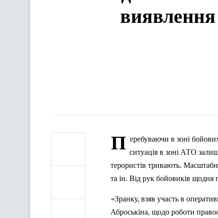
виявлення 
П
еребуваючи в зоні бойових
ситуація в зоні АТО зали
терористів тривають.
Масштабні
та ін.
Від рук бойовиків щодня 
«Зранку, взяв участь в операт
Аброськіна, щодо роботи прав