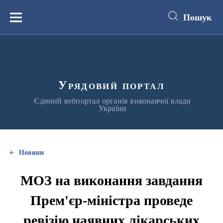
до
основного
Пошук
вмісту
Меню
Урядовий портал
Єдиний вебпортал органів виконавчої влади
України
Новини
МОЗ на виконання завдання
Прем'єр-міністра проведе
ревізію наявних лікарських