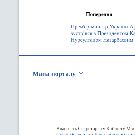
Попередня
Прем'єр-міністр України 
зустрівся з Президентом К
Нурсултаном Назарбаєвим
Мапа порталу
Перейти на сайт Ukraine.ua
Власність Секретаріату Кабінету Мін
Східна Європа
та
Державним агентст