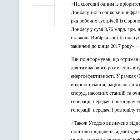
«На сьогодні одним із пріорите
Донбасу, його соціальної інфра
ряд робочих зустрічей із Євро
Донбасу у сумі 3,76 млрд. грн.
ставкою. Вибірка коштів плануєт
закінчені до кінця 2017 року»,
Він поінформував, що отримані
для тимчасового розселення вну
енергоефективності
. У рамках 
водопостачання, раціоналізація
споруд, насосних станцій та оч
генерації, передачі і розподілу
генерації, передачі і розподілу
«Також Угодою визначено віднов
поштових відділень,
адмінбудів
мостів, міської транспортної і