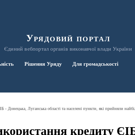
Урядовий портал
Єдиний вебпортал органів виконавчої влади України
ьність
Рішення Уряду
Для громадськості
икористання кредиту ЄІБ