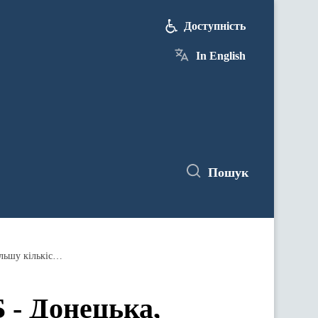
Доступність
In English
Пошук
Географія використання кредиту ЄІБ - Донецька, Луганська області та населені пункти, які прийняли найбільшу кількість внутрішньо переміщених осіб
 - Донецька,