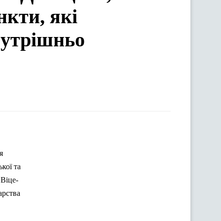
нкти, які
нутрішньо
я
кої та
 Віце-
арства