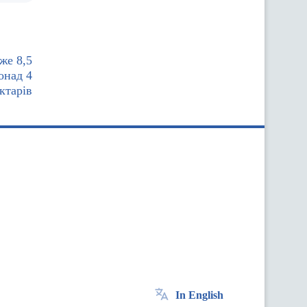
же 8,5
онад 4
ектарів
In English