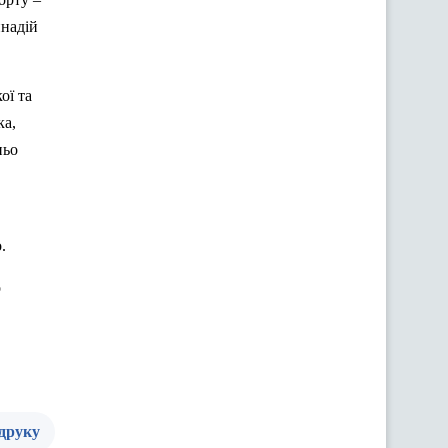
ннадій
ої та
ка,
ньо
о
.
о
 друку