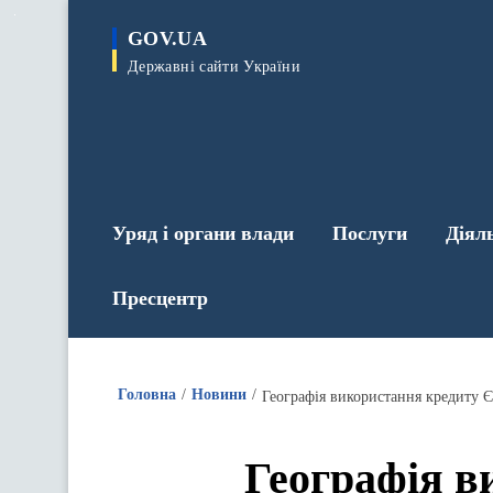
до
основного
GOV.UA
вмісту
Державні сайти України
Уряд і органи влади
Послуги
Діял
Пресцентр
Головна
Новини
Географія в