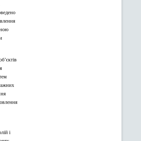
оведено
овлення
тною
и
об’єктів
я
тем
птажних
ння
новлення
лій і
орту –