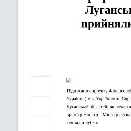
Луганськ
прийняли
Підписання проекту Фінансової
України») між Україною та Євр
Луганської областей, включаючи
прем’єр-міністр – Міністр регі
Геннадій
Зубко
.