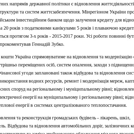
тних напрямів державної політики є відновлення життєдіяльності
структури та систем життєзабезпечення.
Мінрегіоном
України пр
пейським інвестиційним банком щодо залучення кредиту для відн
 на 20 років з податковими канікулами 5 років і плаваючою креди
ься протягом 3-х років - 2015-2017 роки. Усі роботи повинні бут
 - прокоментував Геннадій
Зубко
.
 кошти Україна спрямовуватиме на відновлення та модернізацію 
трішньо переміщених осіб, систем опалення, заходи з підвищенн
Фінансової угоди заплановані також відбудова та відновлення сис
 використання водних ресурсів, ремонт і модернізація мереж, ка
исних споруд на регіональному і муніципальному рівні; відновле
 електричної енергії на муніципальному і регіональному рівні; від
 теплової енергії в системах централізованого теплопостачання.
лення та реконструкція громадських будівель - лікарень, шкіл,
ель
. Відбудова та відновлення автомобільних доріг, залізничних ко
нфраструктури та заміна зруйнованого обладнання міського трансп