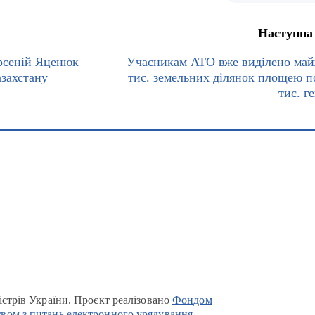
Наступна
Арсеній Яценюк
Учасникам АТО вже виділено май
азахстану
тис. земельних ділянок площею п
тис. г
істрів України. Проєкт реалізовано
Фондом
вом з питань електронного урядування