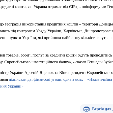
кредитні кошти, які Україна отримає від ЄІБ», - поінформував Ге
 що географія використання кредитних коштів – території Донецьк
вають під контролем Уряду України, Харківська, Дніпропетровсь
еленні пункти України, які прийняли найбільшу кількість внутріш
лі товарів, робіт і послуг за кредитні кошти будуть проводитись
ур Європейського інвестиційного банку», - сказав Геннадій
Зубк
іністр України Арсеній
Яценюк
та Віце-президент Європейськог
ранья
підписали дві фінансові угоди, одна з яких -
«Надзвичайна
ення України».
Версія для