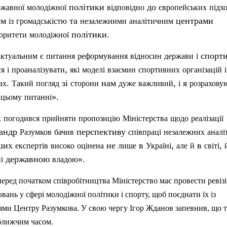
політики
до
ржавної
молодіжної
відповідно
європейських
підхо
ом
та
центрами
із
громадськістю
незалежними
аналітичним
політики.
оритети
молодіжної
спорти
актуальним
є
питання
реформування
відносин
держави
і
,
ся
і
проаналізувати
які
моделі
взаємин
спортивних
організацій
і
.
зі
нам
,
я
ах
Такий
погляд
сторони
дуже
важливий
і
розрахову
в
».
цьому
питанні
к
погодився
прийняти
пропозицію
Міністерства
щодо
реалізації
андр
перспективу
Разумков
бачив
співпраці
незалежних
аналі
аших
не
в
,
в
,
експертів
високо
оцінена
лише
Україні
але
й
світі
державною
».
і
владою
перед
початком
співробітництва
Міністерство
має
провести
ревіз
ювань
у
сфері
молодіжної
політики
і
спорту
,
щоб
поєднати
їх
із
ями
Центру
Разумкова
.
У свою
чергу
Ігор Жданов
запевнив
,
що
ближчим
часом.