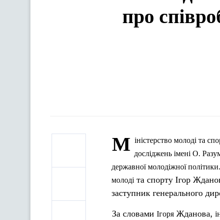
про співро
М
іністерство
молоді
та
спо
досліджень
імені
О.
Разу
державної
молодіжної
політики
та спорту Ігор Ждано
молоді
заступник генерального ди
За словами
Жданова,
Ігоря
і