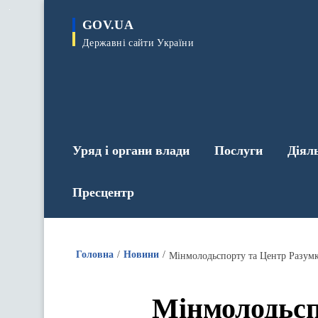
до
основного
GOV.UA
вмісту
Державні сайти України
Уряд і органи влади
Послуги
Діял
Пресцентр
Головна
Новини
Мінмолодьспорту та Центр Разумк
Мінмолодьсп