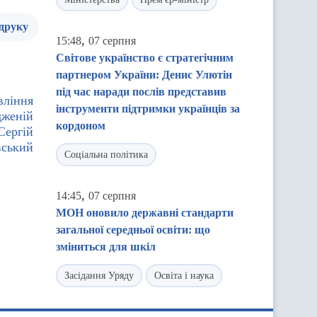
 друку
,
15:48
07 серпня
Світове українство є стратегічним
партнером України: Денис Улютін
під час наради послів представив
вління
інструменти підтримки українців за
дженій
кордоном
Сергій
вський
Соціальна політика
,
14:45
07 серпня
МОН оновило державні стандарти
загальної середньої освіти: що
зміниться для шкіл
Засідання Уряду
Освіта і наука