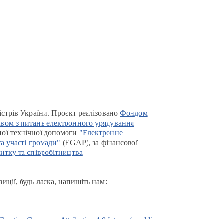
істрів України. Проєкт реалізовано
Фондом
вом з питань електронного урядування
ої технічної допомоги
"Електронне
та участі громади"
(EGAP), за фінансової
итку та співробітництва
иції, будь ласка, напишіть нам: