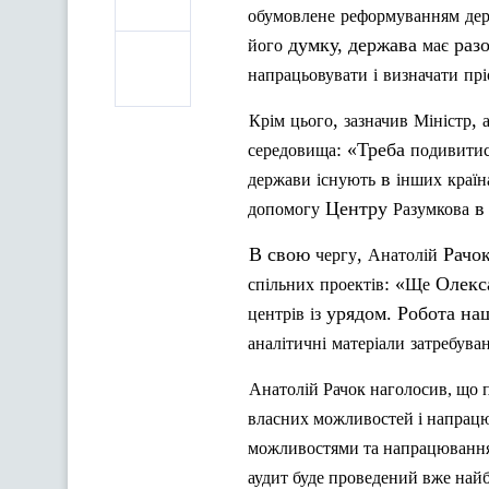
обумовлене
реформуванням
де
думку, держава
раз
його
має
напрацьовувати
і
визначати
прі
,
,
Крім
цього
зазначив
Міністр
: «Треба
середовища
подивити
в
держави
існують
інших
країн
Центру
допомогу
Разумкова
В свою
,
Рачо
чергу
Анатолій
: «
Олекс
спільних
проектів
Ще
урядом. Робота н
центрів
із
аналітичні
матеріали
затребуван
Анатолій
Рачок
наголосив
,
що
власних
можливостей
і
напрац
можливостями
та
напрацюванн
аудит буде проведений
вже
най