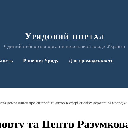
Урядовий портал
Єдиний вебпортал органів виконавчої влади України
ьність
Рішення Уряду
Для громадськості
ова домовилися про співробітництво в сфері аналізу державної молодіж
орту та Центр Разумков