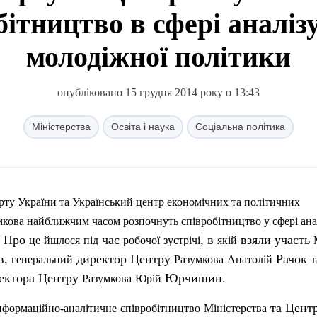
бітництво в сфері аналіз
молодіжної політики
опубліковано 15 грудня 2014 року о 13:43
Міністерства
Освіта і наука
Соціальна політика
рту
України
та
Український
центр
економічних
та
політичних
мкова
найближчим
часом
розпочнуть
співробітництво
у
сфері
ана
Про
час
, в
взяли участь
.
це
йшлося
під
робочої
зустрічі
якій
в,
директор Центру
Рачок т
генеральний
Разумкова
Анатолій
ректора Центру
Юрчишин.
Разумкова
Юрій
та Цент
нформаційно-аналітичне
співробітництво
Міністерства