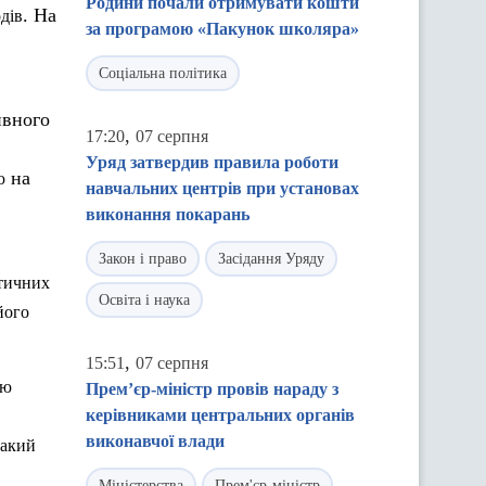
Родини почали отримувати кошти
. На
дів
за програмою «Пакунок школяра»
Соціальна політика
вного
,
17:20
07 серпня
Уряд затвердив правила роботи
на
ю
навчальних центрів при установах
виконання покарань
Закон і право
Засідання Уряду
тичних
Освіта і наука
його
,
15:51
07 серпня
ію
Прем’єр-міністр провів нараду з
керівниками центральних органів
виконавчої влади
такий
Міністерства
Прем'єр-міністр