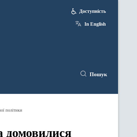
Доступність
In English
Пошук
ної політики
а домовилися