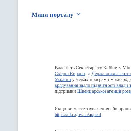
Мапа порталу
Перейти на сайт Ukraine.ua
Власність Секретаріату Кабінету Мін
Східна Європа
та
Державним агентст
України
у межах програми міжнародн
врядування задля підзвітності влади 
підтримки
Швейцарської агенції розв
Якщо ви маєте зауваження або пропоз
https://ukc.gov.ua/appeal