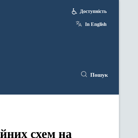
Доступність
In English
Пошук
йних схем на