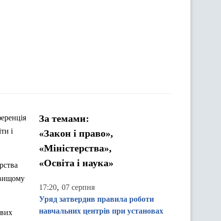
За темами:
ференція
ти і
«Закон і право»,
«Міністерства»,
«Освіта і наука»
рства
 вищому
,
17:20
07 серпня
Уряд затвердив правила роботи
навчальних центрів при установах
ивих