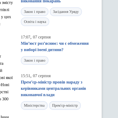
виконання покарань
 змісту
півлі
Закон і право
Засідання Уряду
 у цих
Освіта і наука
и
,
17:07
07 серпня
Мін’юст роз’яснює: чи є обмеження
у виборі імені дитини?
т
Закон і право
та
ий
,
15:51
07 серпня
ві якої
Прем’єр-міністр провів нараду з
«Нові
керівниками центральних органів
рстві
виконавчої влади
о 300
Міністерства
Прем'єр-міністр
 Інни