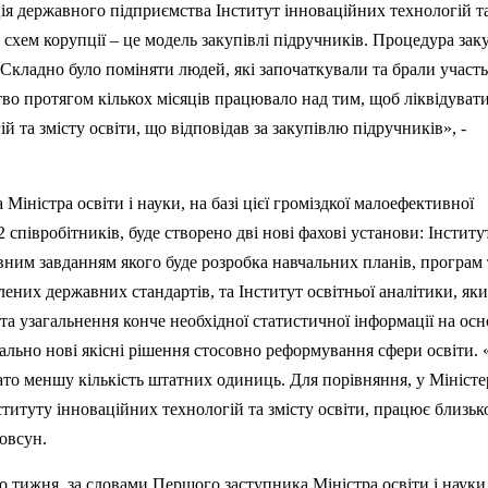
ція державного підприємства Інститут інноваційних технологій та
схем корупції – це модель закупівлі підручників. Процедура заку
Складно було поміняти людей, які започаткували та брали участь
тво протягом кількох місяців працювало над тим, щоб ліквідуват
й та змісту освіти, що відповідав за закупівлю підручників», -
іністра освіти і науки, на базі цієї громіздкої малоефективної
 співробітників, буде створено дві нові фахові установи: Інститу
овним завданням якого буде розробка навчальних планів, програм 
лених державних стандартів, та Інститут освітньої аналітики, як
 та узагальнення конче необхідної статистичної інформації на осно
льно нові якісні рішення стосовно реформування сфери освіти. 
ато меншу кількість штатних одиниць. Для порівняння, у Міністе
Інституту інноваційних технологій та змісту освіти, працює близьк
Совсун.
го тижня, за словами Першого заступника Міністра освіти і науки