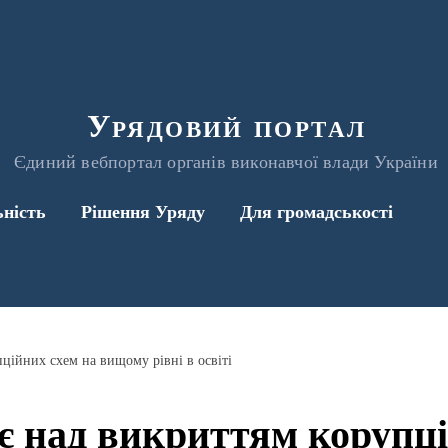
Урядовий портал
Єдиний вебпортал органів виконавчої влади України
ьність
Рішення Уряду
Для громадськості
ійних схем на вищому рівні в освіті
над викриттям корупці