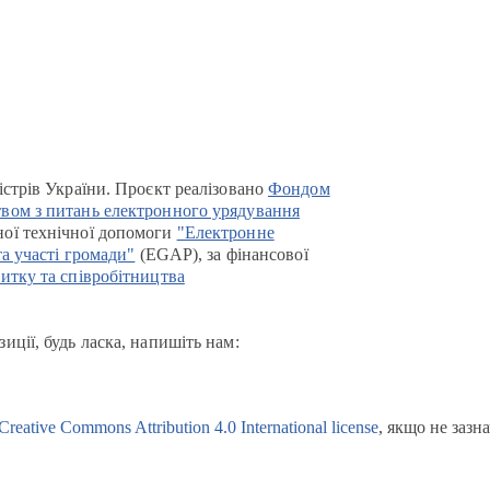
істрів України. Проєкт реалізовано
Фондом
вом з питань електронного урядування
ої технічної допомоги
"Електронне
та участі громади"
(EGAP), за фінансової
итку та співробітництва
иції, будь ласка, напишіть нам:
Creative Commons Attribution 4.0 International license
, якщо не зазн