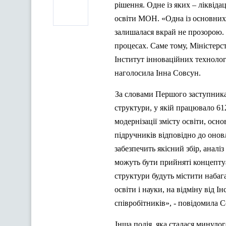
рішення. Одне із яких – ліквіда
освіти МОН. «Одна із основних 
залишалася вкрай не прозорою. 
процесах. Саме тому, Міністерс
Інститут інноваційних технологі
наголосила Інна Совсун.
За словами Першого заступника М
структури, у якій працювало 612
модернізації змісту освіти, осн
підручників відповідно до онов
забезпечить якісний збір, аналіз
можуть бути прийняті концептуа
структури будуть містити набаг
освіти і науки, на відміну від 
співробітників», - повідомила 
Інша подія, яка сталася минуло