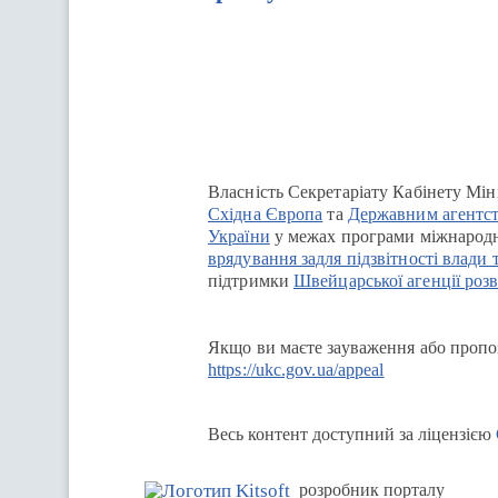
Перейти на сайт Ukraine.ua
Власність Секретаріату Кабінету Мін
Східна Європа
та
Державним агентст
України
у межах програми міжнародн
врядування задля підзвітності влади 
підтримки
Швейцарської агенції розв
Якщо ви маєте зауваження або пропоз
https://ukc.gov.ua/appeal
Весь контент доступний за ліцензією
розробник порталу