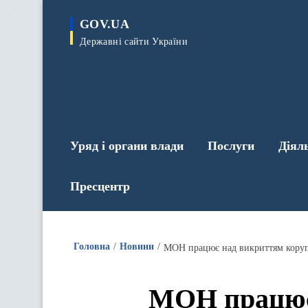
до
основного
GOV.UA
вмісту
Державні сайти України
Уряд і органи влади
Послуги
Діял
Пресцентр
Головна
Новини
МОН працює над викриттям корупц
МОН працює 