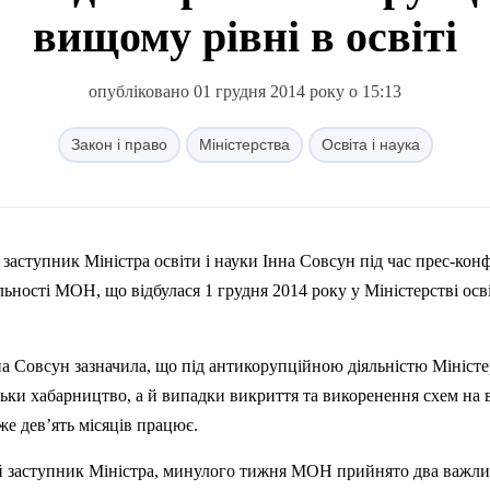
вищому рівні в освіті
опубліковано 01 грудня 2014 року о 15:13
Закон і право
Міністерства
Освіта і наука
заступник Міністра освіти і науки Інна Совсун під час прес-кон
ьності МОН, що відбулася 1 грудня 2014 року у Міністерстві осві
а Совсун зазначила, що під антикорупційною діяльністю Міністе
тільки хабарництво, а й випадки викриття та викоренення схем на
же дев’ять місяців працює.
 заступник Міністра, минулого тижня МОН прийнято два важл