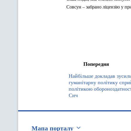
Совсун – забрано ліцензію у пр
Попередня
Найбільше докладав зусиль
гуманітарну політику спри
політикою обороноздатност
Сич
Мапа порталу