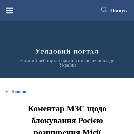
до
основного
Пошук
вмісту
Меню
Урядовий портал
Єдиний вебпортал органів виконавчої влади
України
Новини
Коментар МЗС щодо
блокування Росією
розширення Місії