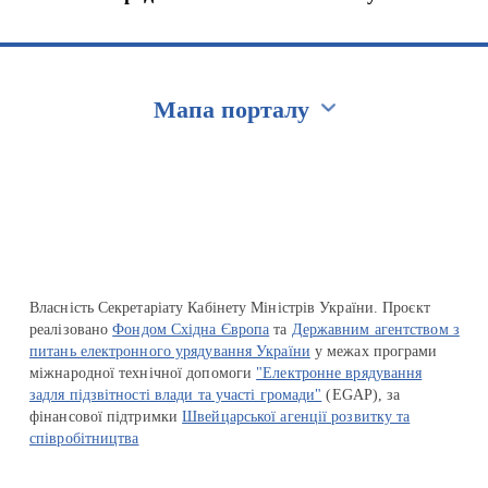
Мапа порталу
Перейти на сайт Ukraine.ua
Власність Секретаріату Кабінету Міністрів України. Проєкт
реалізовано
Фондом Східна Європа
та
Державним агентством з
питань електронного урядування України
у межах програми
міжнародної технічної допомоги
"Електронне врядування
задля підзвітності влади та участі громади"
(EGAP), за
фінансової підтримки
Швейцарської агенції розвитку та
співробітництва